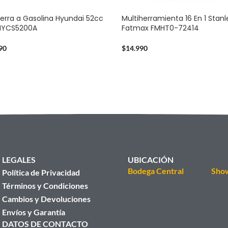
erra a Gasolina Hyundai 52cc
Multiherramienta 16 En 1 Stanl
2HYCS5200A
Fatmax FMHT0-72414
90
$
14.990
LEGALES
UBICACIÓN
Bodega Central
Sho
Política de Privacidad
Términos y Condiciones
Cambios y Devoluciones
Envíos y Garantía
DATOS DE CONTACTO