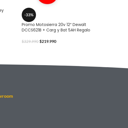
ey
-33%
Promo Motosierra 20v 12″ Dewalt
DCCS621B + Carg y Bat 5AH Regalo
$
219.990
$
329.990
wroom