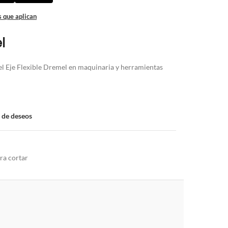
 que aplican
l
el Eje Flexible Dremel en maquinaria y herramientas
a de deseos
ra cortar