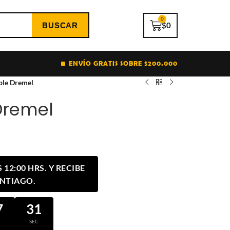
0
$
0
ENVÍO GRATIS SOBRE $200.000
ible Dremel
 Dremel
12:00 HRS. Y RECIBE
ANTIAGO.
7
30
N
SEC