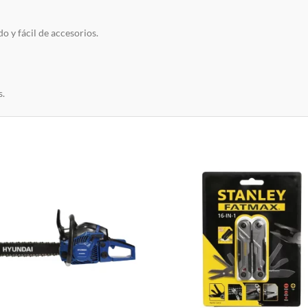
o y fácil de accesorios.
s.