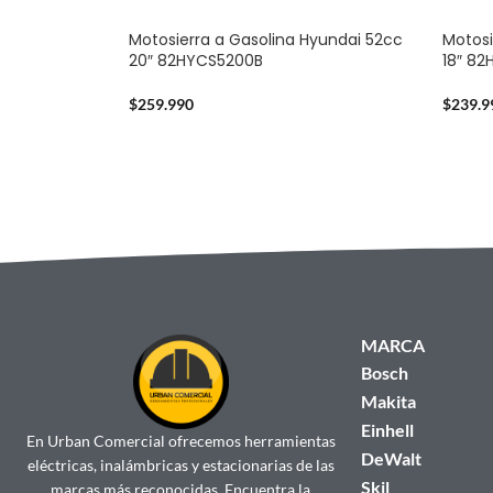
Motosierra a Gasolina Hyundai 52cc
Motosi
20″ 82HYCS5200B
18″ 8
$
259.990
$
239.9
MARCA
Bosch
Makita
Einhell
En Urban Comercial ofrecemos herramientas
DeWalt
eléctricas, inalámbricas y estacionarias de las
Skil
marcas más reconocidas. Encuentra la