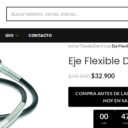
USO
CONTACTO
Inicio
/
Tienda
/
Eléctricas
/
Eje Flex
Eje Flexible
$
32.900
$
49.900
COMPRA ANTES DE LAS 
HOY EN S
00
4
HRS
MI