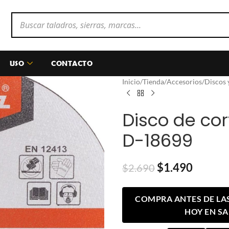
USO
CONTACTO
Inicio
/
Tienda
/
Accesorios
/
Discos 
Disco de cor
D-18699
$
1.490
$
2.690
COMPRA ANTES DE LAS 
HOY EN S