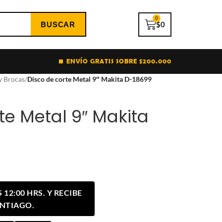
0
$
0
ENVÍO GRATIS SOBRE $200.000
y Brocas
/
Disco de corte Metal 9″ Makita D-18699
te Metal 9″ Makita
12:00 HRS. Y RECIBE
ANTIAGO.