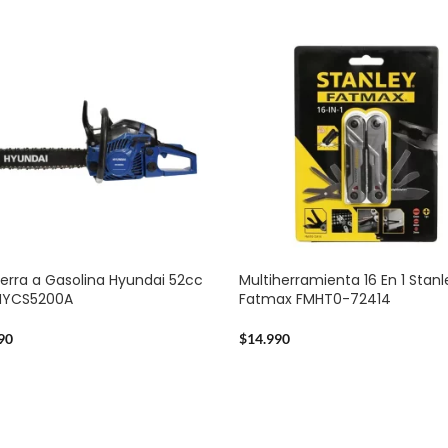
erra a Gasolina Hyundai 52cc
Multiherramienta 16 En 1 Stanl
2HYCS5200A
Fatmax FMHT0-72414
90
$
14.990