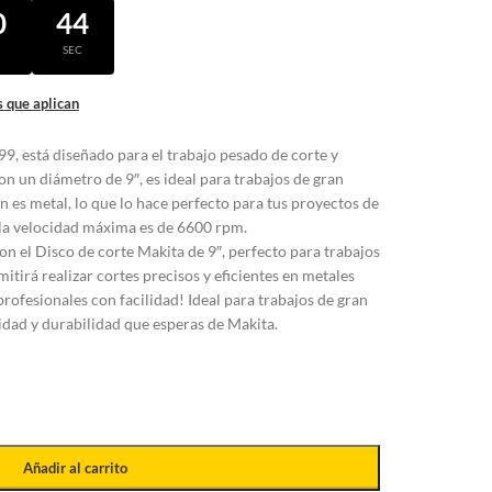
0
43
N
SEC
 que aplican
9, está diseñado para el trabajo pesado de corte y
on un diámetro de 9″, es ideal para trabajos de gran
n es metal, lo que lo hace perfecto para tus proyectos de
 la velocidad máxima es de 6600 rpm.
on el Disco de corte Makita de 9″, perfecto para trabajos
itirá realizar cortes precisos y eficientes en metales
rofesionales con facilidad! Ideal para trabajos de gran
lidad y durabilidad que esperas de Makita.
Añadir al carrito