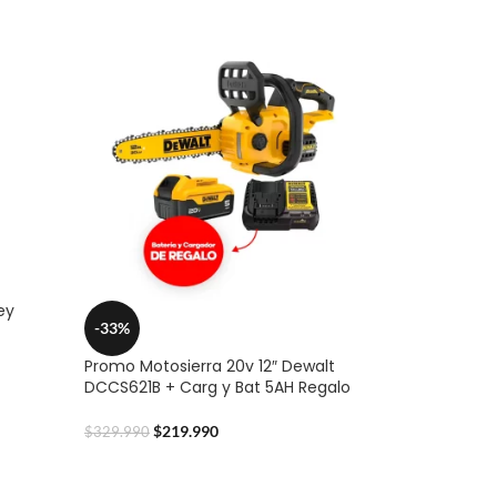
ey
-33%
Promo Motosierra 20v 12″ Dewalt
DCCS621B + Carg y Bat 5AH Regalo
$
219.990
$
329.990