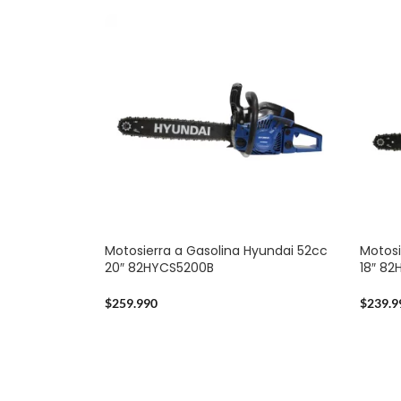
Motosierra a Gasolina Hyundai 52cc
Motosi
20″ 82HYCS5200B
18″ 8
$
259.990
$
239.9