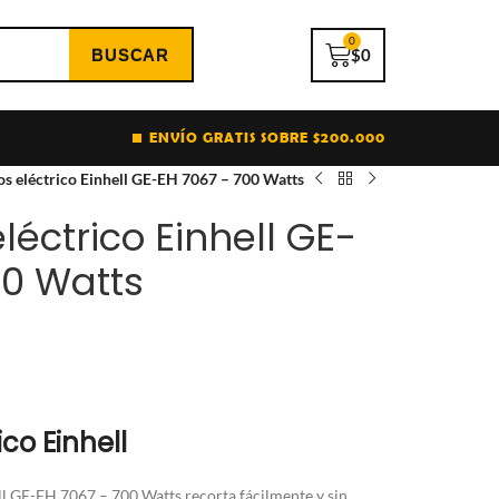
0
$
0
ENVÍO GRATIS SOBRE $200.000
os eléctrico Einhell GE-EH 7067 – 700 Watts
léctrico Einhell GE-
00 Watts
co Einhell
ll GE-EH 7067 – 700 Watts recorta fácilmente y sin