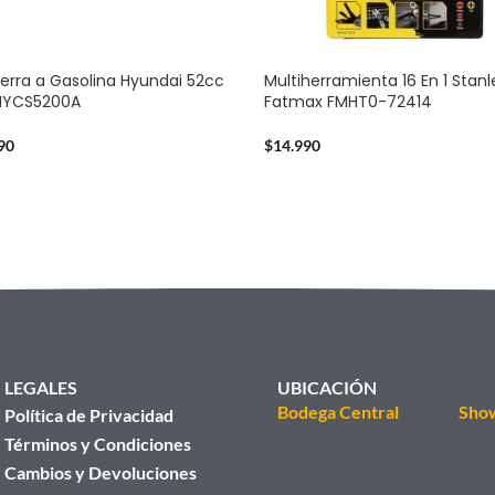
erra a Gasolina Hyundai 52cc
Multiherramienta 16 En 1 Stanl
2HYCS5200A
Fatmax FMHT0-72414
90
$
14.990
LEGALES
UBICACIÓN
Bodega Central
Sho
Política de Privacidad
Términos y Condiciones
Cambios y Devoluciones