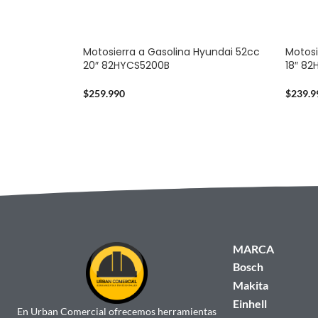
Motosierra a Gasolina Hyundai 52cc
Motosi
20″ 82HYCS5200B
18″ 8
$
259.990
$
239.9
MARCA
Bosch
Makita
Einhell
En Urban Comercial ofrecemos herramientas