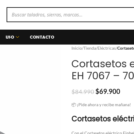
USO
CONTACTO
Inicio
/
Tienda
/
Eléctricas
/
Cortaset
Cortasetos e
EH 7067 – 7
$
69.900
$
84.990
📦 ¡Pide ahora y recibe mañana!
Cortasetos eléctri
Con el Cortasetos eléctrico Einhe