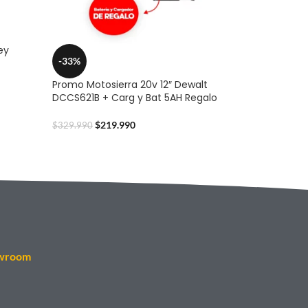
ey
-33%
Promo Motosierra 20v 12″ Dewalt
DCCS621B + Carg y Bat 5AH Regalo
$
219.990
$
329.990
wroom