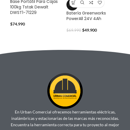
Base Portátil Para Cajas
Bat
-29%
100kg Tstak Dewalt
Pow
DWST1-71229
Batería Greenworks
PowerAll 24V 4Ah
$
59
$
74.990
$
49.900
$
69.990
En Urban Comercial ofrecemos herramientas eléctricas,
inalámbricas y estacionarias de las marcas más reconocidas.
Encuentra la herramienta correcta para tu proyecto al mejor