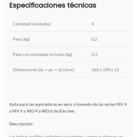
Especificaciones técnicas
Cantidad (unidades)
4
Peso (kg)
0,2
Peso con embalaje incluido (kg)
0,3
Dimensiones (la. × an. × al.) (mm)
260 x 190 x 13
Apta para las aspiradoras en seco y húmedo de las series MV 4
a MV 6 y WD 4 a WD 6 de Kärcher.
Descripción:
Las bolsas de filtro de fieltro resistentes a roturas ofrecen un