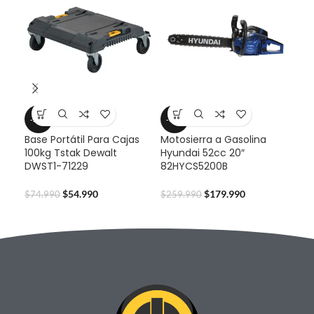
-27%
-31%
-3
Base Portátil Para Cajas
Motosierra a Gasolina
Caj
100kg Tstak Dewalt
Hyundai 52cc 20″
Mov
DWST1-71229
82HYCS5200B
DW
$
54.990
$
179.990
$
74.990
$
259.990
$
12