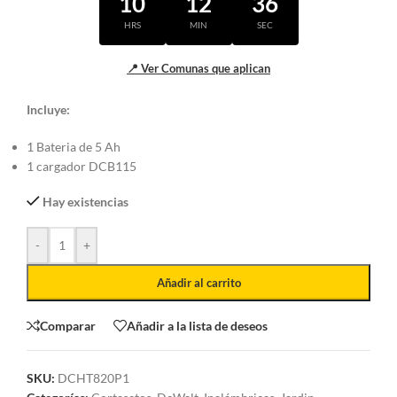
10
12
35
HRS
MIN
SEC
📍 Ver Comunas que aplican
Incluye:
1 Bateria de 5 Ah
1 cargador DCB115
Hay existencias
-
+
Añadir al carrito
Comparar
Añadir a la lista de deseos
SKU:
DCHT820P1