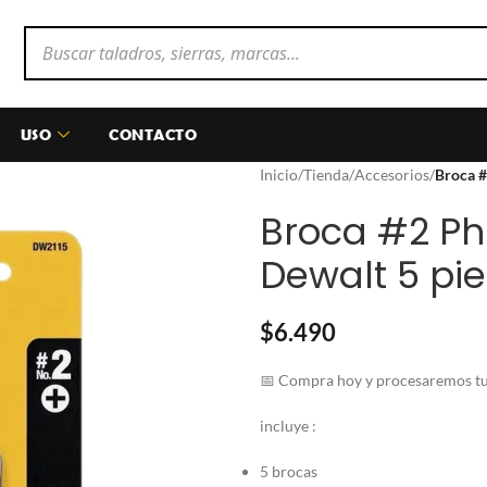
USO
CONTACTO
Inicio
/
Tienda
/
Accesorios
/
Broca #
Broca #2 Phi
Dewalt 5 pi
$
6.490
📅 Compra hoy y procesaremos tu 
incluye :
5 brocas