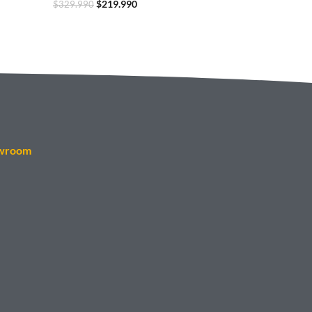
$
219.990
$
329.990
wroom