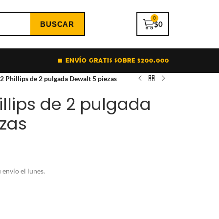
0
$
0
ENVÍO GRATIS SOBRE $200.000
2 Phillips de 2 pulgada Dewalt 5 piezas
llips de 2 pulgada
ezas
envío el lunes.