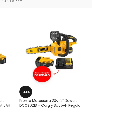
13 × 1 × 7 cm
-33%
alt
Promo Motosierra 20v 12″ Dewalt
at 5AH
DCCS621B + Carg y Bat 5AH Regalo