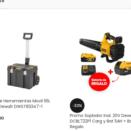
ES
e Herramientas Movil 55L
-33%
 Dewalt DWST83347-1
Promo Soplador Inal. 20V Dew
90
DCBL722P1 Carg y Bat 5AH + B
Regalo