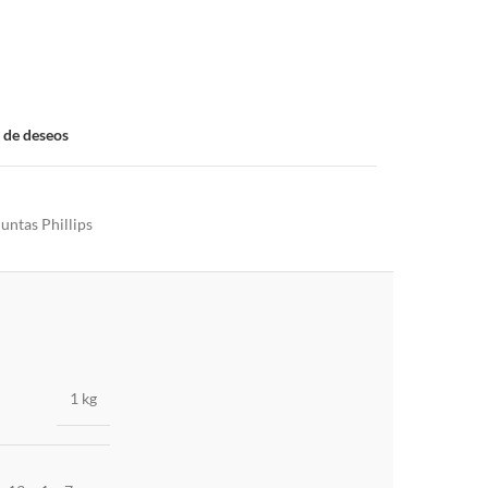
a de deseos
untas Phillips
1 kg