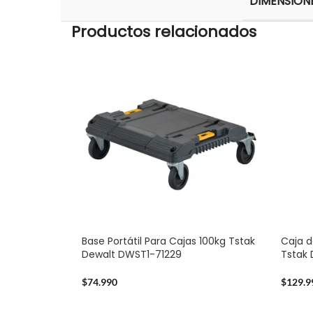
DIMENSION
Productos relacionados
Base Portátil Para Cajas 100kg Tstak
Caja d
Dewalt DWST1-71229
Tstak
$
74.990
$
129.9