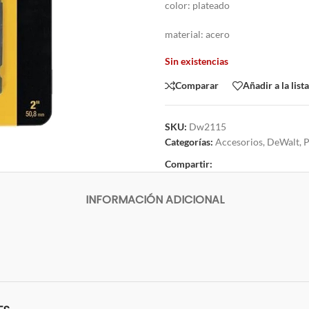
color: plateado
material: acero
Sin existencias
Comparar
Añadir a la list
SKU:
Dw2115
Categorías:
Accesorios
,
DeWalt
,
P
Compartir:
INFORMACIÓN ADICIONAL