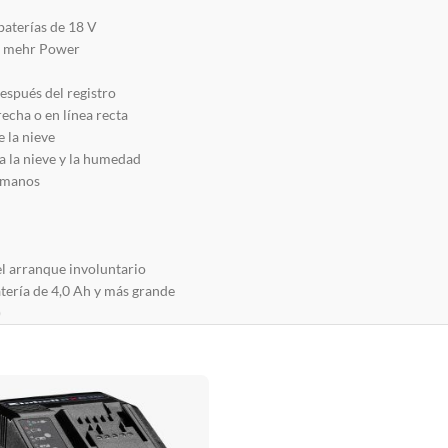
baterías de 18 V
– mehr Power
spués del registro
recha o en línea recta
 la nieve
a la nieve y la humedad
 manos
el arranque involuntario
tería de 4,0 Ah y más grande
)