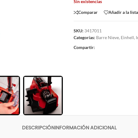
Sin existencias
Comparar
Añadir a la list
SKU:
3417011
Categorías:
Barre Nieve
,
Einhell
,
I
Compartir:
DESCRIPCIÓN
INFORMACIÓN ADICIONAL