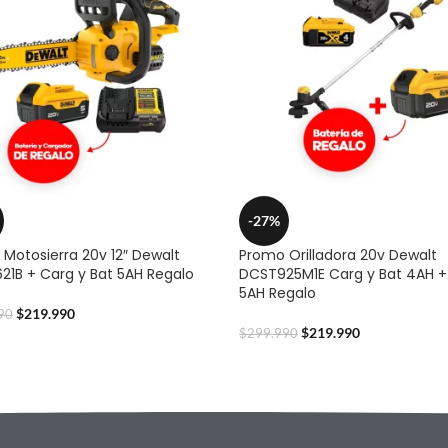
-27%
Motosierra 20v 12″ Dewalt
Promo Orilladora 20v Dewalt
1B + Carg y Bat 5AH Regalo
DCST925M1E Carg y Bat 4AH +
5AH Regalo
$
219.990
90
$
219.990
$
299.990