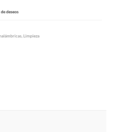
a de deseos
nalámbricas
,
Limpieza