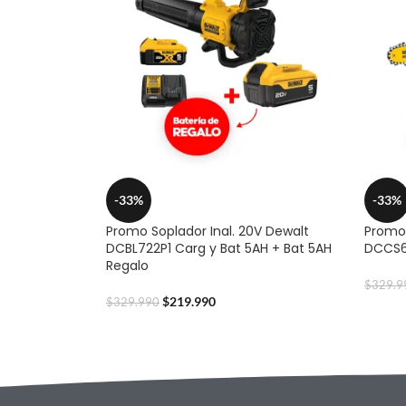
-33%
-33%
Promo Soplador Inal. 20V Dewalt
Promo 
DCBL722P1 Carg y Bat 5AH + Bat 5AH
DCCS62
Regalo
$
329.9
$
219.990
$
329.990