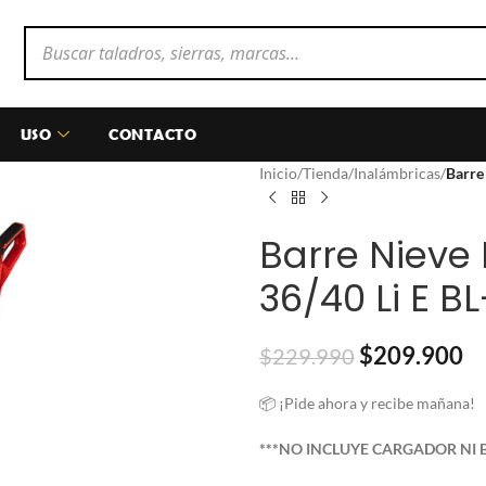
USO
CONTACTO
Inicio
/
Tienda
/
Inalámbricas
/
Barre 
Barre Nieve 
36/40 Li E BL
$
209.900
$
229.990
📦 ¡Pide ahora y recibe mañana!
***NO INCLUYE CARGADOR NI B