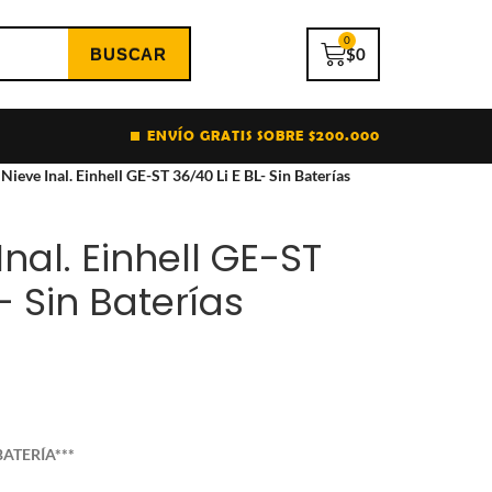
0
$
0
ENVÍO GRATIS SOBRE $200.000
Nieve Inal. Einhell GE-ST 36/40 Li E BL- Sin Baterías
Inal. Einhell GE-ST
- Sin Baterías
ATERÍA***