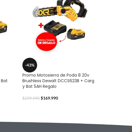
-43%
Promo Motosierra de Poda 8 20v
 Bat
Brushless Dewalt DCCS623B + Carg
y Bat 5AH Regalo
$
169.990
$
299.990