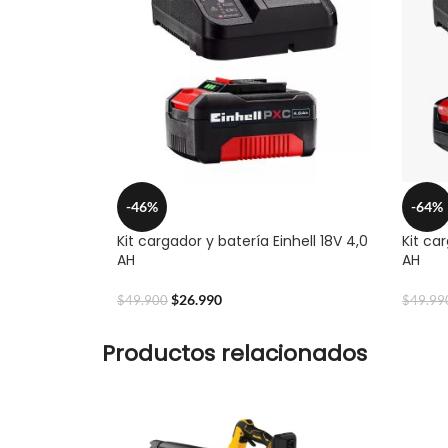
-46%
-64%
Kit cargador y batería Einhell 18V 4,0
Kit car
AH
AH
$
26.990
$
49.900
$
49.99
Productos relacionados