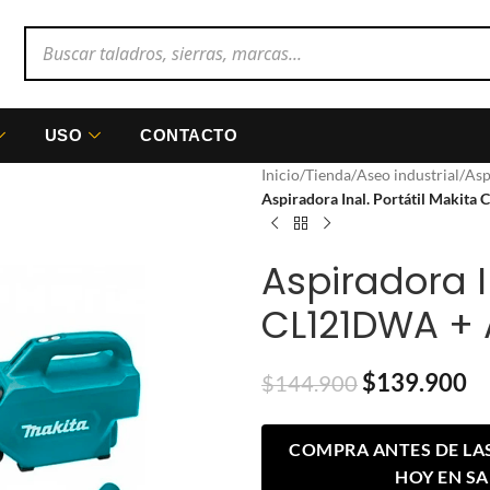
USO
CONTACTO
Inicio
/
Tienda
/
Aseo industrial
/
Asp
Aspiradora Inal. Portátil Makit
Aspiradora I
CL121DWA + 
$
139.900
$
144.900
COMPRA ANTES DE LAS 
HOY EN S