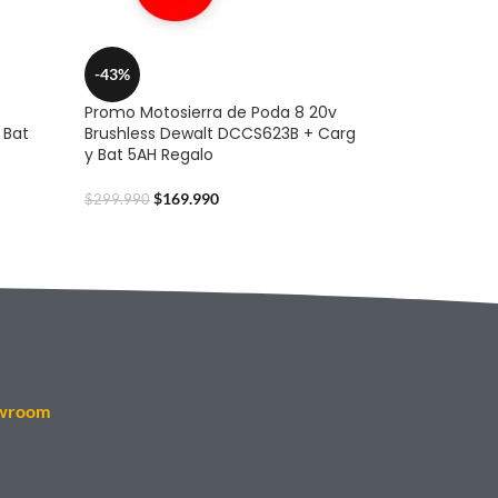
-43%
Promo Motosierra de Poda 8 20v
 Bat
Brushless Dewalt DCCS623B + Carg
y Bat 5AH Regalo
$
169.990
$
299.990
wroom