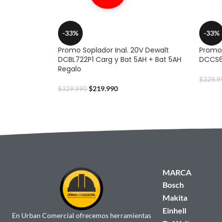
-33%
-33%
Promo Soplador Inal. 20V Dewalt
Promo 
DCBL722P1 Carg y Bat 5AH + Bat 5AH
DCCS62
Regalo
$
329.9
$
219.990
$
329.990
MARCA
Bosch
Makita
Einhell
En Urban Comercial ofrecemos herramientas