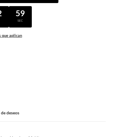
2
58
N
SEC
 que aplican
a de deseos