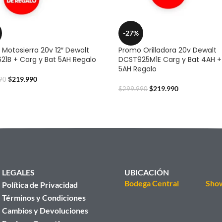
-27%
Motosierra 20v 12″ Dewalt
Promo Orilladora 20v Dewalt
1B + Carg y Bat 5AH Regalo
DCST925M1E Carg y Bat 4AH +
5AH Regalo
$
219.990
90
$
219.990
$
299.990
LEGALES
UBICACIÓN
Bodega Central
Sho
Política de Privacidad
Términos y Condiciones
Cambios y Devoluciones