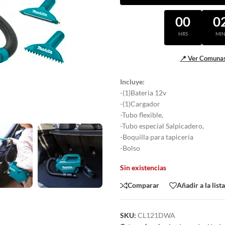
00
0
HRS
MI
📍 Ver Comunas
Incluye:
-(1)Bateria 12v
-(1)Cargador
-Tubo flexible,
-Tubo especial Salpicadero,
-Boquilla para tapicería
-Bolso
Sin existencias
Comparar
Añadir a la list
SKU:
CL121DWA