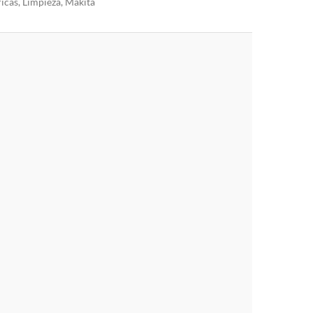
icas
,
Limpieza
,
Makita