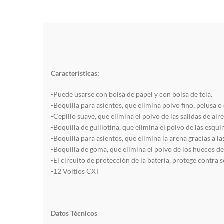
Características:
-Puede usarse con bolsa de papel y con bolsa de tela.
-Boquilla para asientos, que elimina polvo fino, pelusa o 
-Cepillo suave, que elimina el polvo de las salidas de ai
-Boquilla de guillotina, que elimina el polvo de las esquin
-Boquilla para asientos, que elimina la arena gracias a l
-Boquilla de goma, que elimina el polvo de los huecos de
-El circuito de protección de la batería, protege contra 
-12 Voltios CXT
Datos Técnicos