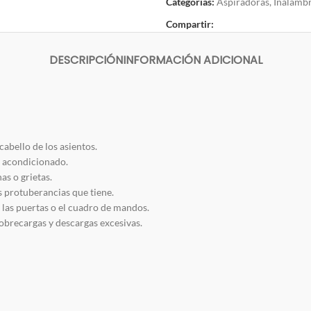
Categorías:
Aspiradoras
,
Inalámbr
Compartir:
DESCRIPCIÓN
INFORMACIÓN ADICIONAL
cabello de los asientos.
re acondicionado.
as o grietas.
as protuberancias que tiene.
 las puertas o el cuadro de mandos.
sobrecargas y descargas excesivas.