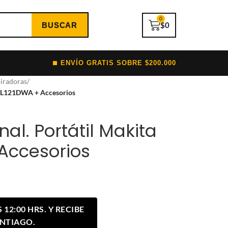
0
$
0
ENVÍO GRATIS SOBRE $200.000
iradoras
/
a CL121DWA + Accesorios
nal. Portátil Makita
Accesorios
12:00 HRS. Y RECIBE
ANTIAGO.