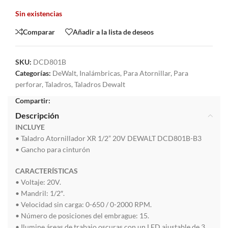
Sin existencias
Comparar
Añadir a la lista de deseos
SKU:
DCD801B
Categorías:
DeWalt
,
Inalámbricas
,
Para Atornillar
,
Para
perforar
,
Taladros
,
Taladros Dewalt
Compartir:
Descripción
INCLUYE
• Taladro Atornillador XR 1/2” 20V DEWALT DCD801B-B3
• Gancho para cinturón
CARACTERÍSTICAS
• Voltaje: 20V.
• Mandril: 1/2″.
• Velocidad sin carga: 0-650 / 0-2000 RPM.
• Número de posiciones del embrague: 15.
• Ilumine áreas de trabajo oscuras con un LED ajustable de 3