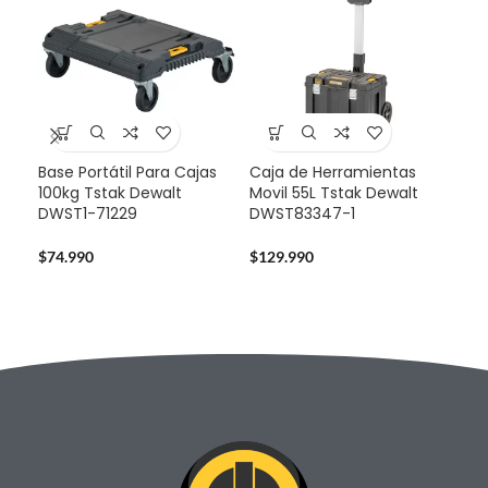
Base Portátil Para Cajas
Caja de Herramientas
Mul
100kg Tstak Dewalt
Movil 55L Tstak Dewalt
Sta
DWST1-71229
DWST83347-1
724
$
74.990
$
129.990
$
14