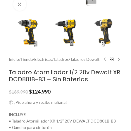
Clic para ampliar
Inicio
/
Tienda
/
Eléctricas
/
Taladros
/
Taladros Dewalt
Taladro Atornillador 1/2 20v Dewalt XR
DCD801B-B3 – Sin Baterías
$
124.990
$
189.990
📦 ¡Pide ahora y recibe mañana!
INCLUYE
• Taladro Atornillador XR 1/2” 20V DEWALT DCD801B-B3
• Gancho para cinturón