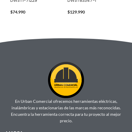
DWST1-71229
DWST83347-1
Pro
Dew
Bat
$
74.990
$
129.990
$
32
En Urban Comercial ofrecemos herramientas eléctricas,
inalámbricas y estacionarias de las marcas más reconocidas.
Encuentra la herramienta correcta para tu proyecto al mejor
precio.