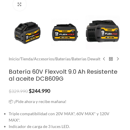
Clic para ampliar
Inicio
/
Tienda
/
Accesorios
/
Baterías
/
Baterias Dewalt
Batería 60V Flexvolt 9.0 Ah Resistente
al aceite DCB609G
$
244.990
$
329.990
📦 ¡Pide ahora y recibe mañana!
Triple compatibilidad con 20V MAX*, 60V MAX* y 120V
MAX*.
Indicador de carga de 3 luces LED.