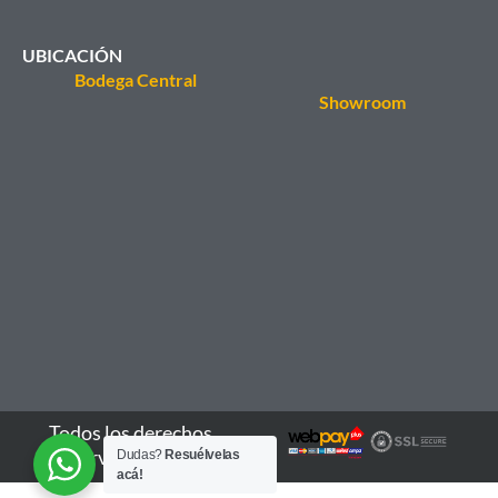
UBICACIÓN
Bodega Central
Showroom
Todos los derechos
reservados - 2026
Dudas?
Resuélvelas
acá!
Batería