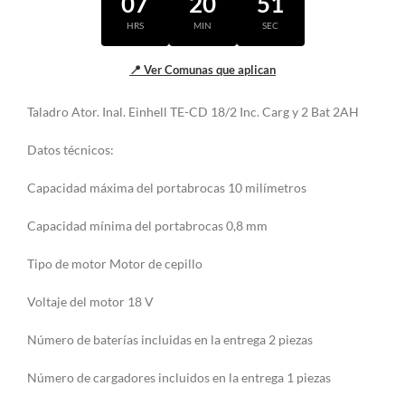
07
20
51
HRS
MIN
SEC
📍 Ver Comunas que aplican
Taladro Ator. Inal. Einhell TE-CD 18/2 Inc. Carg y 2 Bat 2AH
Datos técnicos:
Capacidad máxima del portabrocas 10 milímetros
Capacidad mínima del portabrocas 0,8 mm
Tipo de motor Motor de cepillo
Voltaje del motor 18 V
Número de baterías incluidas en la entrega 2 piezas
Número de cargadores incluidos en la entrega 1 piezas