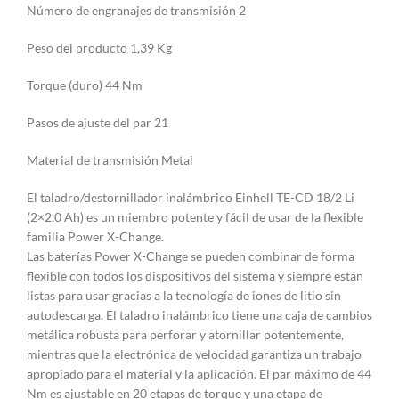
Número de engranajes de transmisión 2
Peso del producto 1,39 Kg
Torque (duro) 44 Nm
Pasos de ajuste del par 21
Material de transmisión Metal
El taladro/destornillador inalámbrico Einhell TE-CD 18/2 Li
(2×2.0 Ah) es un miembro potente y fácil de usar de la flexible
familia Power X-Change.
Las baterías Power X-Change se pueden combinar de forma
flexible con todos los dispositivos del sistema y siempre están
listas para usar gracias a la tecnología de iones de litio sin
autodescarga. El taladro inalámbrico tiene una caja de cambios
metálica robusta para perforar y atornillar potentemente,
mientras que la electrónica de velocidad garantiza un trabajo
apropiado para el material y la aplicación. El par máximo de 44
Nm es ajustable en 20 etapas de torque y una etapa de