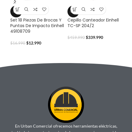
-24%
-26%
-2
Set 18 Piezas De Brocas Y
Cepillo Canteador Einhell
Det
Puntas De Impacto Einhell
TC-SP 204/2
TE
49108709
Ma
les
$
339.990
$
459.990
$
12.990
$
16.990
$
59
En Urban Comercial ofrecemos herramientas eléctricas,