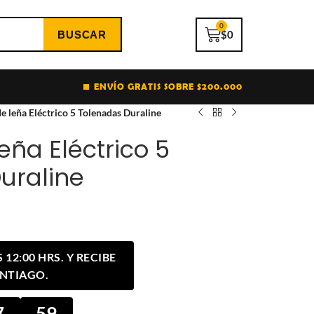
0
$
0
ENVÍO GRATIS SOBRE $200.000
de leña Eléctrico 5 Tolenadas Duraline
leña Eléctrico 5
uraline
12:00 HRS. Y RECIBE
ANTIAGO.
7
59