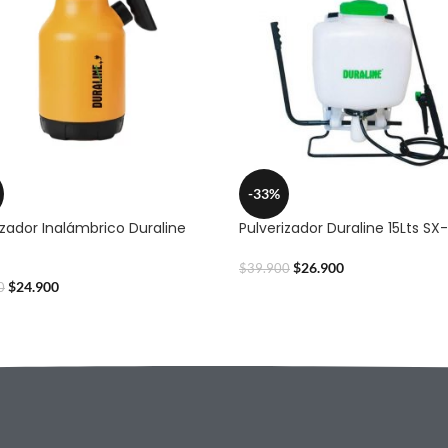
-33%
izador Inalámbrico Duraline
Pulverizador Duraline 15Lts SX
$
26.900
$
39.900
$
24.900
0