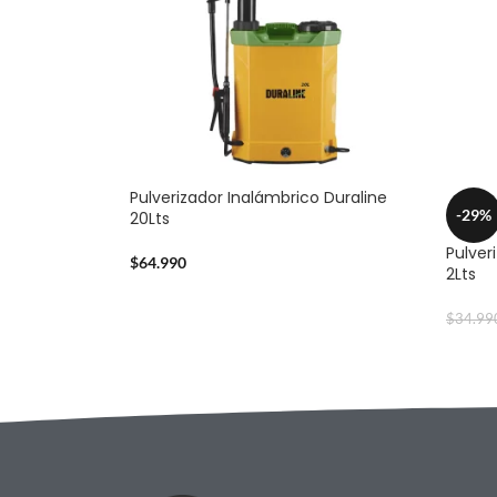
Pulverizador Inalámbrico Duraline
-29%
20Lts
Pulver
$
64.990
2Lts
$
34.99