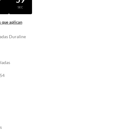
N
SEC
 que aplican
nadas Duraline
eladas
P54
os