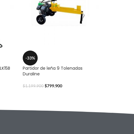
-33%
-LK15B
Partidor de leña 9 Tolenadas
Duraline
$
799.900
$
1.199.900