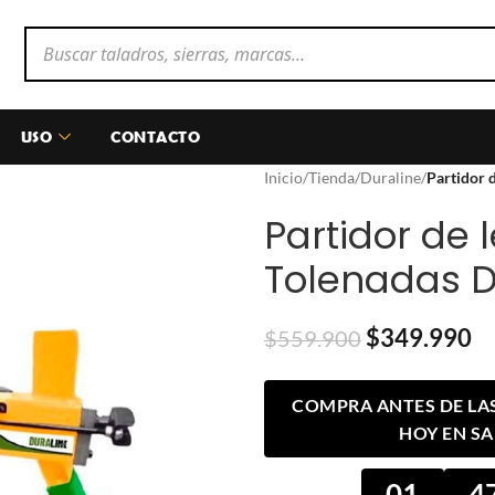
USO
CONTACTO
Inicio
/
Tienda
/
Duraline
/
Partidor 
Partidor de 
Tolenadas D
$
349.990
$
559.900
COMPRA ANTES DE LAS 
HOY EN S
01
4