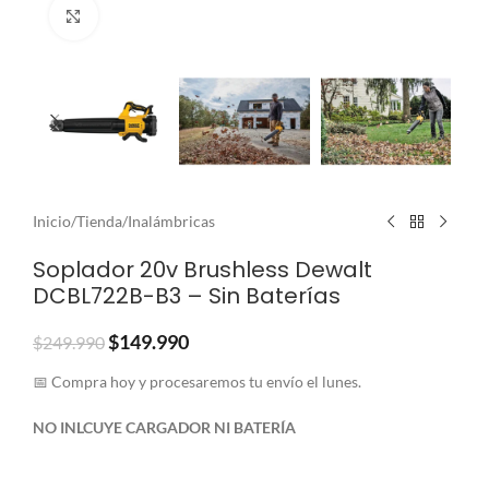
Clic para ampliar
Inicio
/
Tienda
/
Inalámbricas
Soplador 20v Brushless Dewalt
DCBL722B-B3 – Sin Baterías
$
149.990
$
249.990
📅 Compra hoy y procesaremos tu envío el lunes.
NO INLCUYE CARGADOR NI BATERÍA