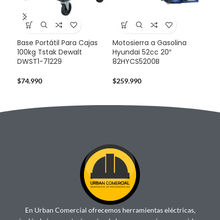
Base Portátil Para Cajas
Motosierra a Gasolina
Caj
100kg Tstak Dewalt
Hyundai 52cc 20″
Mov
DWST1-71229
82HYCS5200B
DW
$
74.990
$
259.990
$
12
En Urban Comercial ofrecemos herramientas eléctricas,