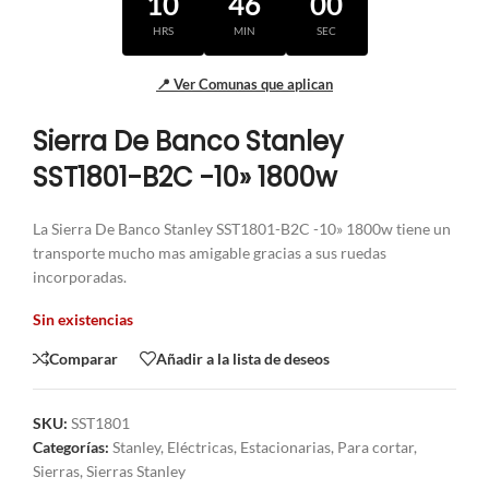
10
46
00
HRS
MIN
SEC
📍 Ver Comunas que aplican
Sierra De Banco Stanley
SST1801-B2C -10» 1800w
La Sierra De Banco Stanley SST1801-B2C -10» 1800w tiene un
transporte mucho mas amigable gracias a sus ruedas
incorporadas.
Sin existencias
Comparar
Añadir a la lista de deseos
SKU:
SST1801
Categorías:
Stanley
,
Eléctricas
,
Estacionarias
,
Para cortar
,
Sierras
,
Sierras Stanley