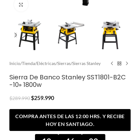
Clic para ampliar
Inicio
/
Tienda
/
Eléctricas
/
Sierras
/
Sierras Stanley
Sierra De Banco Stanley SST1801-B2C
-10» 1800w
$
259.990
$
289.990
COMPRA ANTES DE LAS 12:00 HRS. Y RECIBE
HOY EN SANTIAGO.