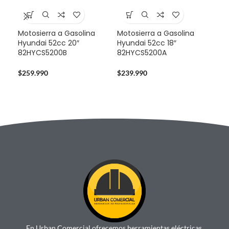
Motosierra a Gasolina
Motosierra a Gasolina
Mul
Hyundai 52cc 20″
Hyundai 52cc 18″
Sta
82HYCS5200B
82HYCS5200A
724
$
259.990
$
239.990
$
14
En Urban Comercial ofrecemos herramientas eléctricas,