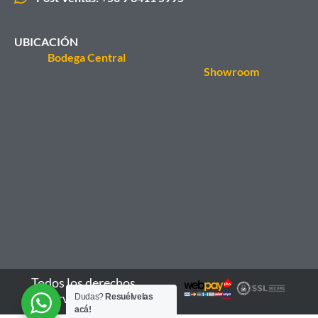
UBICACIÓN
Bodega Central
Showroom
Todos los derechos
reservados - 2026
Dudas?
Resuélvelas
acá!