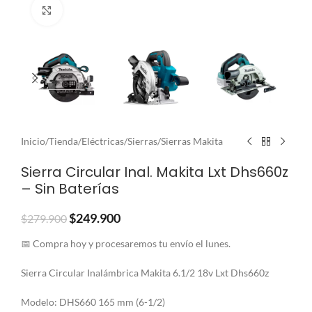
Clic para ampliar
Inicio
/
Tienda
/
Eléctricas
/
Sierras
/
Sierras Makita
Sierra Circular Inal. Makita Lxt Dhs660z
– Sin Baterías
$
249.900
$
279.900
📅 Compra hoy y procesaremos tu envío el lunes.
Sierra Circular Inalámbrica Makita 6.1/2 18v Lxt Dhs660z
Modelo: DHS660 165 mm (6-1/2)