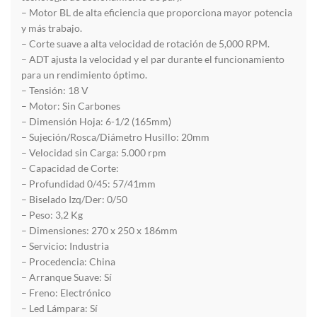
– Motor BL de alta eficiencia que proporciona mayor potencia
y más trabajo.
– Corte suave a alta velocidad de rotación de 5,000 RPM.
– ADT ajusta la velocidad y el par durante el funcionamiento
para un rendimiento óptimo.
– Tensión: 18 V
– Motor: Sin Carbones
– Dimensión Hoja: 6-1/2 (165mm)
– Sujeción/Rosca/Diámetro Husillo: 20mm
– Velocidad sin Carga: 5.000 rpm
– Capacidad de Corte:
– Profundidad 0/45: 57/41mm
– Biselado Izq/Der: 0/50
– Peso: 3,2 Kg
– Dimensiones: 270 x 250 x 186mm
– Servicio: Industria
– Procedencia: China
– Arranque Suave: Sí
– Freno: Electrónico
– Led Lámpara: Sí