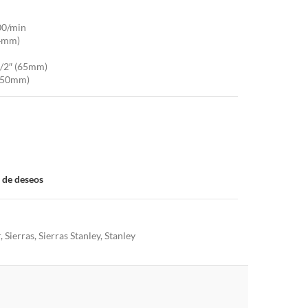
00/min
84mm)
1/2″ (65mm)
 (50mm)
a de deseos
r
,
Sierras
,
Sierras Stanley
,
Stanley