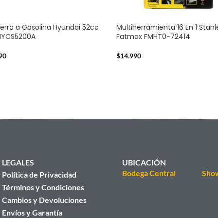
erra a Gasolina Hyundai 52cc
Multiherramienta 16 En 1 Stanl
2HYCS5200A
Fatmax FMHT0-72414
90
$
14.990
LEGALES
UBICACIÓN
Bodega Central
Sho
Política de Privacidad
Términos y Condiciones
Cambios y Devoluciones
Envíos y Garantía