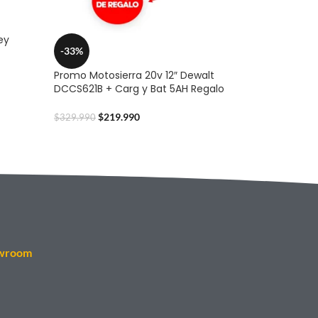
ey
-33%
Promo Motosierra 20v 12″ Dewalt
DCCS621B + Carg y Bat 5AH Regalo
$
219.990
$
329.990
wroom