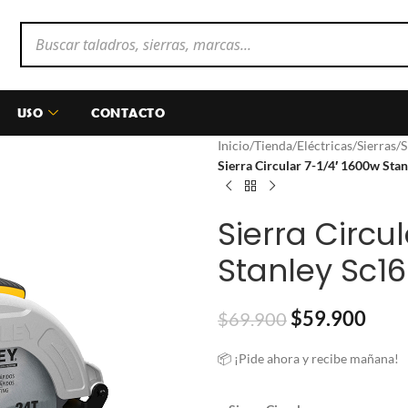
USO
CONTACTO
Inicio
/
Tienda
/
Eléctricas
/
Sierras
/
S
Sierra Circular 7-1/4′ 1600w Sta
Sierra Circu
Stanley Sc1
$
59.900
$
69.900
📦 ¡Pide ahora y recibe mañana!