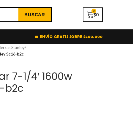
0
$
0
ENVÍO GRATIS SOBRE $200.000
ierras Stanley
/
nley Sc16-b2c
lar 7-1/4′ 1600w
6-b2c