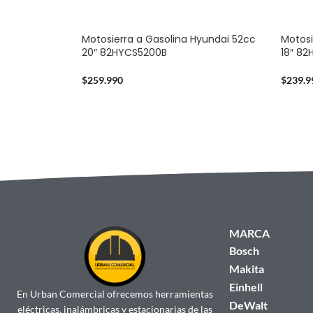
Motosierra a Gasolina Hyundai 52cc
Motosi
20″ 82HYCS5200B
18″ 8
$
259.990
$
239.9
MARCA
Bosch
Makita
Einhell
En Urban Comercial ofrecemos herramientas
DeWalt
eléctricas, inalámbricas y estacionarias de las