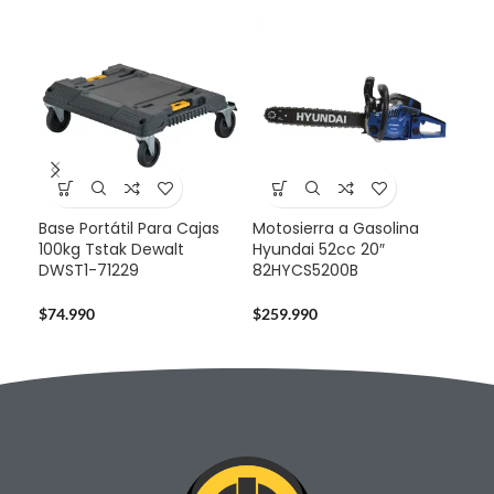
Base Portátil Para Cajas
Motosierra a Gasolina
Caj
100kg Tstak Dewalt
Hyundai 52cc 20″
Mov
DWST1-71229
82HYCS5200B
DW
$
74.990
$
259.990
$
12