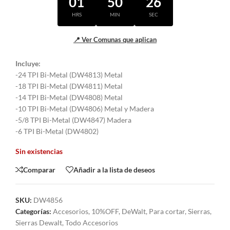
01
50
26
HRS
MIN
SEC
📍 Ver Comunas que aplican
Incluye:
-24 TPI Bi-Metal (DW4813) Metal
-18 TPI Bi-Metal (DW4811) Metal
-14 TPI Bi-Metal (DW4808) Metal
-10 TPI Bi-Metal (DW4806) Metal y Madera
-5/8 TPI Bi-Metal (DW4847) Madera
-6 TPI Bi-Metal (DW4802)
Sin existencias
Comparar
Añadir a la lista de deseos
SKU:
DW4856
Categorías:
Accesorios
,
10%OFF
,
DeWalt
,
Para cortar
,
Sierras
,
Sierras Dewalt
,
Todo Accesorios