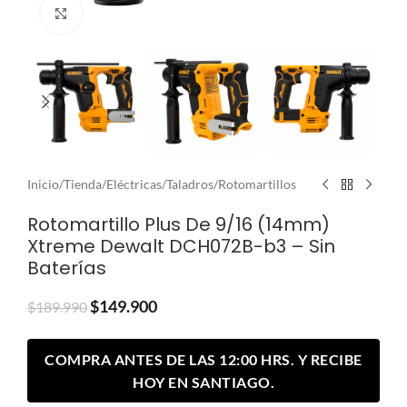
Clic para ampliar
Inicio
/
Tienda
/
Eléctricas
/
Taladros
/
Rotomartillos
Rotomartillo Plus De 9/16 (14mm)
Xtreme Dewalt DCH072B-b3 – Sin
Baterías
$
149.900
$
189.990
COMPRA ANTES DE LAS 12:00 HRS. Y RECIBE
HOY EN SANTIAGO.