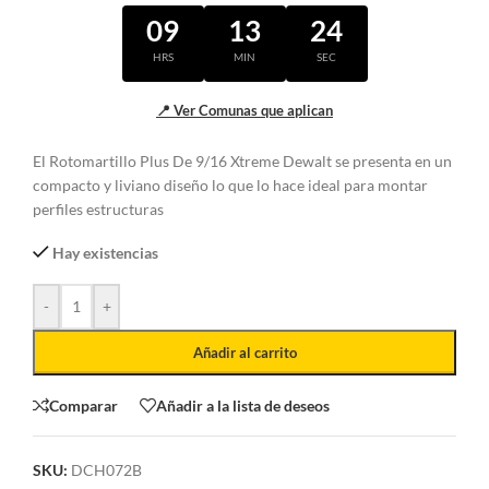
09
13
24
HRS
MIN
SEC
📍 Ver Comunas que aplican
El Rotomartillo Plus De 9/16 Xtreme Dewalt se presenta en un
compacto y liviano diseño lo que lo hace ideal para montar
perfiles estructuras
Hay existencias
-
+
Añadir al carrito
Comparar
Añadir a la lista de deseos
SKU:
DCH072B