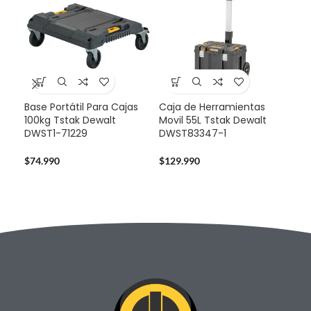
Base Portátil Para Cajas
Caja de Herramientas
-3
100kg Tstak Dewalt
Movil 55L Tstak Dewalt
DWST1-71229
DWST83347-1
Pro
Dew
Bat
$
74.990
$
129.990
$
32