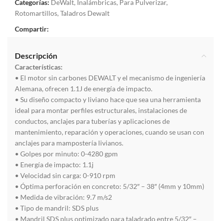
Categorías:
DeWalt
,
Inalámbricas
,
Para Pulverizar
,
Rotomartillos
,
Taladros Dewalt
Compartir:
Descripción
Características:
• El motor sin carbones DEWALT y el mecanismo de ingeniería
Alemana, ofrecen 1.1J de energía de impacto.
• Su diseño compacto y liviano hace que sea una herramienta
ideal para montar perfiles estructurales, instalaciones de
conductos, anclajes para tuberías y aplicaciones de
mantenimiento, reparación y operaciones, cuando se usan con
anclajes para mampostería livianos.
• Golpes por minuto: 0-4280 gpm
• Energía de impacto: 1.1j
• Velocidad sin carga: 0-910 rpm
• Óptima perforación en concreto: 5/32″ – 38″ (4mm y 10mm)
• Medida de vibración: 9.7 m/s2
• Tipo de mandril: SDS plus
• Mandril SDS plus optimizado para taladrado entre 5/32″ –