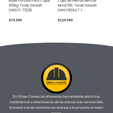
Base Portátil Para Cajas
Caja de Herramientas
-3
100kg Tstak Dewalt
Movil 55L Tstak Dewalt
DWST1-71229
DWST83347-1
Pro
Dew
Bat
$
74.990
$
129.990
$
32
En Urban Comercial ofrecemos herramientas eléctricas,
inalámbricas y estacionarias de las marcas más reconocidas.
Encuentra la herramienta correcta para tu proyecto al mejor
precio.