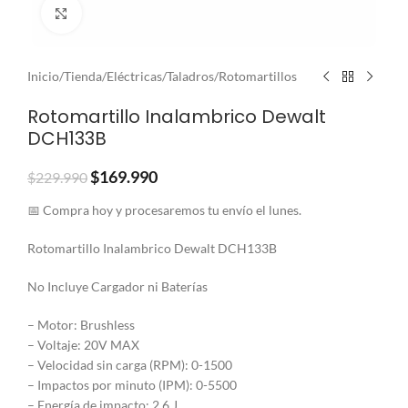
Clic para ampliar
Inicio
/
Tienda
/
Eléctricas
/
Taladros
/
Rotomartillos
Rotomartillo Inalambrico Dewalt
DCH133B
$
169.990
$
229.990
📅 Compra hoy y procesaremos tu envío el lunes.
Rotomartillo Inalambrico Dewalt DCH133B
No Incluye Cargador ni Baterías
– Motor: Brushless
– Voltaje: 20V MAX
– Velocidad sin carga (RPM): 0-1500
– Impactos por minuto (IPM): 0-5500
– Energía de impacto: 2,6 J