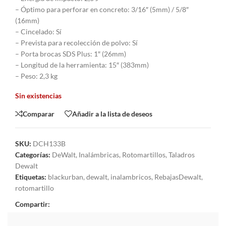
– Óptimo para perforar en concreto: 3/16″ (5mm) / 5/8″
(16mm)
– Cincelado: Sí
– Prevista para recolección de polvo: Sí
– Porta brocas SDS Plus: 1″ (26mm)
– Longitud de la herramienta: 15″ (383mm)
– Peso: 2,3 kg
Sin existencias
Comparar
Añadir a la lista de deseos
SKU:
DCH133B
Categorías:
DeWalt
,
Inalámbricas
,
Rotomartillos
,
Taladros
Dewalt
Etiquetas:
blackurban
,
dewalt
,
inalambricos
,
RebajasDewalt
,
rotomartillo
Compartir: