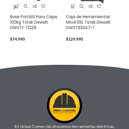
Base Portátil Para Cajas
Caja de Herramientas
-3
100kg Tstak Dewalt
Movil 55L Tstak Dewalt
DWST1-71229
DWST83347-1
Pro
Dew
Bat
$
74.990
$
129.990
$
32
En Urban Comercial ofrecemos herramientas eléctricas,