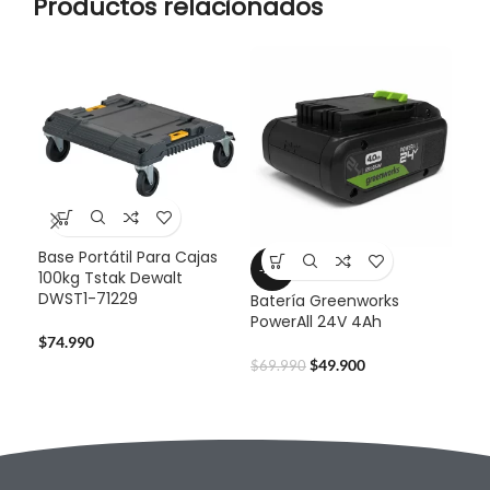
Productos relacionados
Base Portátil Para Cajas
Bat
-29%
100kg Tstak Dewalt
Pow
DWST1-71229
Batería Greenworks
PowerAll 24V 4Ah
$
59
$
74.990
$
49.900
$
69.990