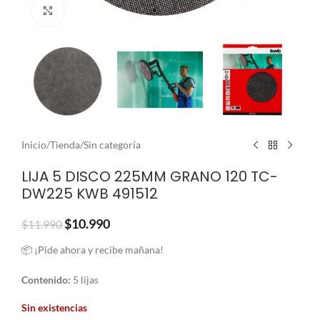
Clic para ampliar
Inicio
/
Tienda
/
Sin categoría
LIJA 5 DISCO 225MM GRANO 120 TC-
DW225 KWB 491512
$
10.990
$
11.990
📦 ¡Pide ahora y recibe mañana!
Contenido:
5 lijas
Sin existencias