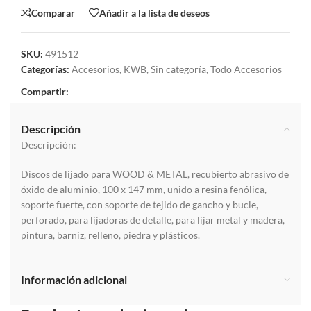
Comparar
Añadir a la lista de deseos
SKU:
491512
Categorías:
Accesorios
,
KWB
,
Sin categoría
,
Todo Accesorios
Compartir:
Descripción
Descripción:
Discos
de
lijado para
WOOD
&
METAL
,
recubierto
abrasivo
de
óxido
de
aluminio
,
100
x
147
mm
,
unido
a
resina
fenólica
,
soporte
fuerte
,
con
soporte
de
tejido
de
gancho
y
bucle
,
perforado
, para
lijadoras
de
detalle
,
para
lijar
metal
y
madera
,
pintura
,
barniz
,
relleno
,
piedra
y
plásticos
.
Información adicional