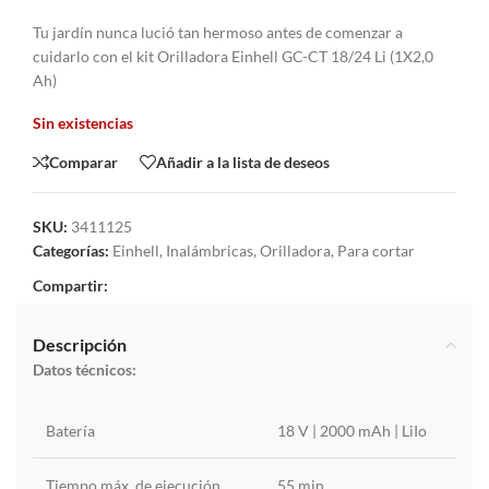
Tu jardín nunca lució tan hermoso antes de comenzar a
cuidarlo con el kit Orilladora Einhell GC-CT 18/24 Li (1X2,0
Ah)
Sin existencias
Comparar
Añadir a la lista de deseos
SKU:
3411125
Categorías:
Einhell
,
Inalámbricas
,
Orilladora
,
Para cortar
Compartir:
Descripción
Datos técnicos:
Batería
18 V | 2000 mAh | LiIo
Tiempo máx. de ejecución
55 min