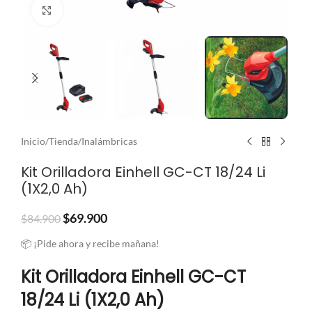
Clic para ampliar
Inicio
/
Tienda
/
Inalámbricas
Kit Orilladora Einhell GC-CT 18/24 Li
(1X2,0 Ah)
$
69.900
$
84.900
📦 ¡Pide ahora y recibe mañana!
Kit Orilladora Einhell GC-CT
18/24 Li (1X2,0 Ah)