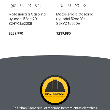
Motosierra a Gasolina
Motosierra a Gasolina
Mul
Hyundai 52cc 20″
Hyundai 52cc 18″
Sta
82HYCS5200B
82HYCS5200A
724
$
259.990
$
239.990
$
14
En Urban Comercial ofrecemos herramientas eléctricas,