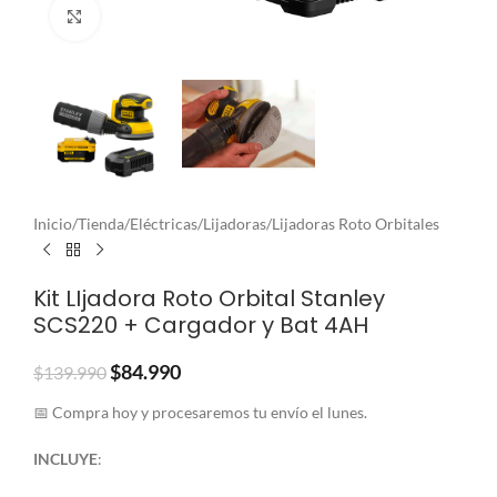
Clic para ampliar
Inicio
/
Tienda
/
Eléctricas
/
Lijadoras
/
Lijadoras Roto Orbitales
Kit LIjadora Roto Orbital Stanley
SCS220 + Cargador y Bat 4AH
$
84.990
$
139.990
📅 Compra hoy y procesaremos tu envío el lunes.
INCLUYE
: