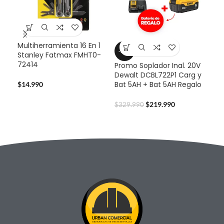
Multiherramienta 16 En 1
-33%
-3
Stanley Fatmax FMHT0-
72414
Promo Soplador Inal. 20V
Pro
Dewalt DCBL722P1 Carg y
Dew
Bat 5AH + Bat 5AH Regalo
Bat
$
14.990
$
219.990
$
329.990
$
32