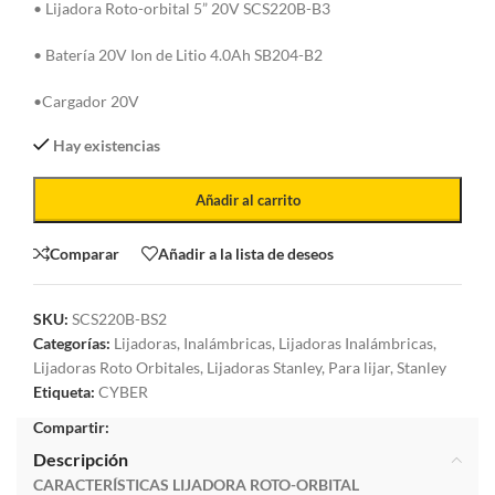
• Lijadora Roto-orbital 5” 20V SCS220B-B3
• Batería 20V Ion de Litio 4.0Ah SB204-B2
•Cargador 20V
Hay existencias
Añadir al carrito
Comparar
Añadir a la lista de deseos
SKU:
SCS220B-BS2
Categorías:
Lijadoras
,
Inalámbricas
,
Lijadoras Inalámbricas
,
Lijadoras Roto Orbitales
,
Lijadoras Stanley
,
Para lijar
,
Stanley
Etiqueta:
CYBER
Compartir:
Descripción
CARACTERÍSTICAS LIJADORA ROTO-ORBITAL