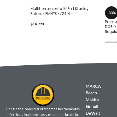
Multiherramienta 16 En 1 Stanley
-33%
Fatmax FMHT0-72414
Promo 
$
14.990
DCBL72
Regal
$
329.9
MARCA
Bosch
Makita
Einhell
En Urban Comercial ofrecemos herramientas
DeWalt
eléctricas, inalámbricas y estacionarias de las