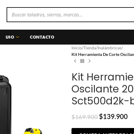
USO
CONTACTO
Inicio
/
Tienda
/
Inalámbricas
/
Kit Herramienta De Corte Oscila
Kit Herrami
Oscilante 20
Sct500d2k-
$
139.900
$
169.900