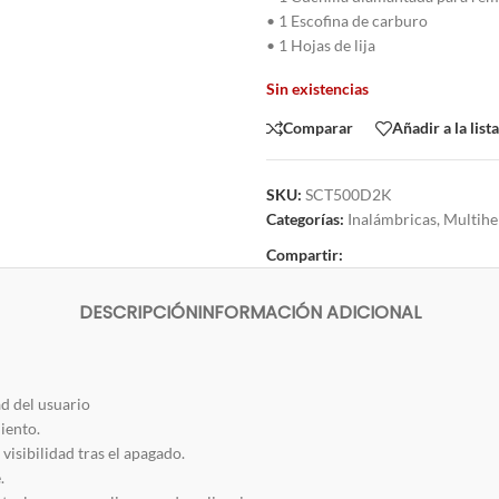
• 1 Escofina de carburo
• 1 Hojas de lija
Sin existencias
Comparar
Añadir a la list
SKU:
SCT500D2K
Categorías:
Inalámbricas
,
Multihe
Compartir:
DESCRIPCIÓN
INFORMACIÓN ADICIONAL
 del usuario
iento.
visibilidad tras el apagado.
.