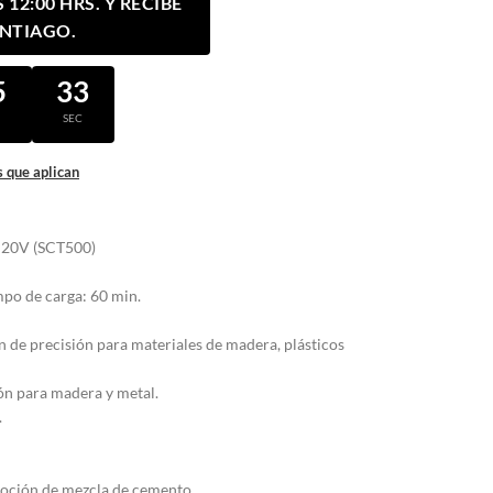
12:00 HRS. Y RECIBE
ANTIAGO.
5
32
N
SEC
 que aplican
e 20V (SCT500)
mpo de carga: 60 min.
n de precisión para materiales de madera, plásticos
ión para madera y metal.
.
moción de mezcla de cemento.