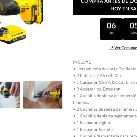
COMPRA ANTES DE LAS 
HOY EN S
06
0
HRS
MI
📍 Ver Comunas
INCLUYE
• Herramienta de corte Oscilant
• 2 Baterías 2 Ah (SB202)
• 1 Cargador 1.25 A (SC125). Tie
• 9 Accesorios. Estos son:
• 1 Cuchilla de sierra de inmersió
blandos.
• 2 Cuchillas de sierra de inmers
• 1 Cuchilla de sierra segmentada
• 1 Raspador rígido.
• 1 Raspador flexible.
• 1 Cuchilla diamantada para re