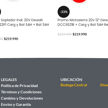
-33%
Soplador Inal. 20V Dewalt
Promo Motosierra 20v 12″ Dew
2P1 Carg y Bat 5AH + Bat 5AH
DCCS621B + Carg y Bat 5AH R
o
$
219.990
$
329.990
$
219.990
90
LEGALES
UBICACIÓN
Bodega Central
Sho
Política de Privacidad
Términos y Condiciones
Cambios y Devoluciones
Envíos y Garantía