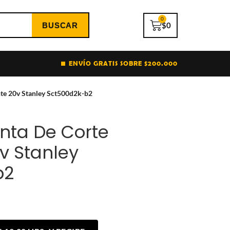
0
$
0
ENVÍO GRATIS SOBRE $200.000
nte 20v Stanley Sct500d2k-b2
enta De Corte
v Stanley
b2