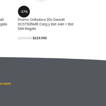
-27%
alt
Promo Orilladora 20v Dewalt
egalo
DCST925M1E Carg y Bat 4AH + Bat
5AH Regalo
$
219.990
$
299.990
wroom