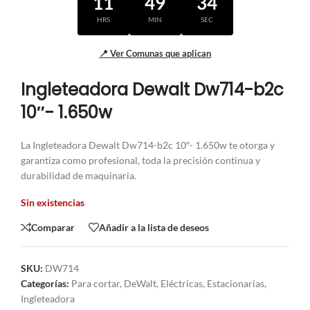
11
49
34
HRS
MIN
SEC
📍 Ver Comunas que aplican
Ingleteadora Dewalt Dw714-b2c
10″- 1.650w
La Ingleteadora Dewalt Dw714-b2c 10″- 1.650w te otorga y
garantiza como profesional, toda la precisión continua y
durabilidad de maquinaria.
Sin existencias
Comparar
Añadir a la lista de deseos
SKU:
DW714
Categorías:
Para cortar
,
DeWalt
,
Eléctricas
,
Estacionarias
,
Ingleteadora