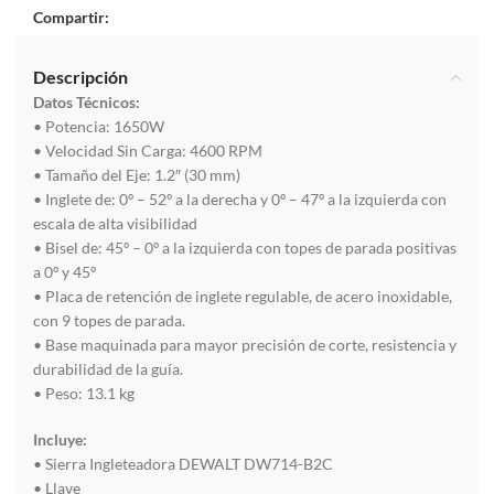
Compartir:
Descripción
Datos Técnicos:
• Potencia: 1650W
• Velocidad Sin Carga: 4600 RPM
• Tamaño del Eje: 1.2″ (30 mm)
• Inglete de: 0º – 52º a la derecha y 0º – 47º a la izquierda con
escala de alta visibilidad
• Bisel de: 45º – 0º a la izquierda con topes de parada positivas
a 0º y 45º
• Placa de retención de inglete regulable, de acero inoxidable,
con 9 topes de parada.
• Base maquinada para mayor precisión de corte, resistencia y
durabilidad de la guía.
• Peso: 13.1 kg
Incluye:
• Sierra Ingleteadora DEWALT DW714-B2C
• Llave