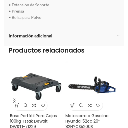
• Extensión de Soporte
• Prensa
• Bolsa para Polvo
Información adicional
Productos relacionados
Base Portátil Para Cajas
Motosierra a Gasolina
Caj
100kg Tstak Dewalt
Hyundai 52cc 20″
Mov
DWST1-71229
82HYCS5200B
DW