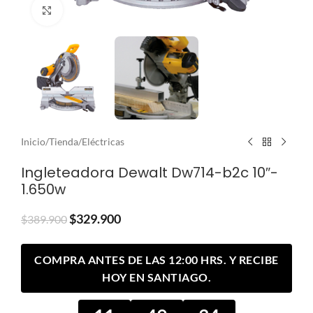
Clic para ampliar
Inicio
/
Tienda
/
Eléctricas
Ingleteadora Dewalt Dw714-b2c 10″-
1.650w
$
329.900
$
389.900
COMPRA ANTES DE LAS 12:00 HRS. Y RECIBE
HOY EN SANTIAGO.