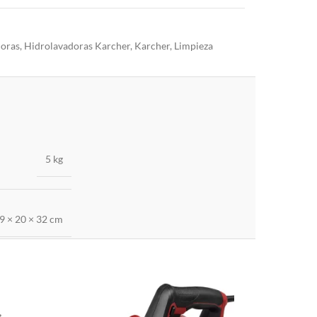
doras
,
Hidrolavadoras Karcher
,
Karcher
,
Limpieza
5 kg
9 × 20 × 32 cm