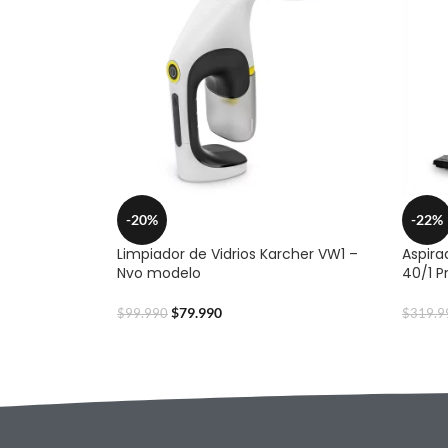
-20%
-22%
Limpiador de Vidrios Karcher VW1 –
Aspira
Nvo modelo
40/1 P
$
79.990
$
99.990
$
319.9