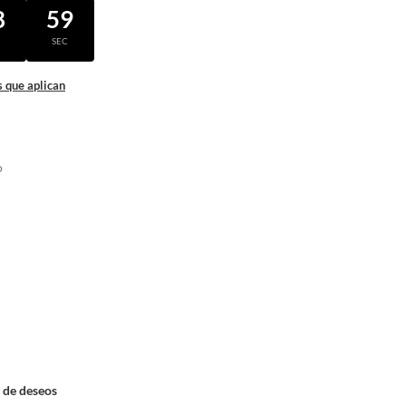
8
58
N
SEC
 que aplican
o
a de deseos