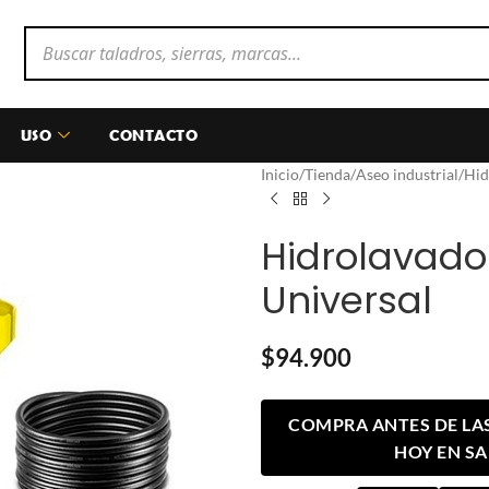
USO
CONTACTO
Inicio
/
Tienda
/
Aseo industrial
/
Hid
Hidrolavado
Universal
$
94.900
COMPRA ANTES DE LAS 
HOY EN S