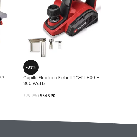
-31%
SP
Cepillo Electrico Einhell TC-PL 800 –
800 Watts
$
54.990
$
79.990