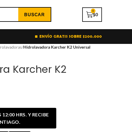
0
$
0
ENVÍO GRATIS SOBRE $200.000
rolavadoras
/
Hidrolavadora Karcher K2 Universal
ra Karcher K2
12:00 HRS. Y RECIBE
ANTIAGO.