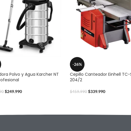
-26%
dora Polvo y Agua Karcher NT
Cepillo Canteador Einhell TC-
rofesional
204/2
$
249.990
$
339.990
90
$
459.990