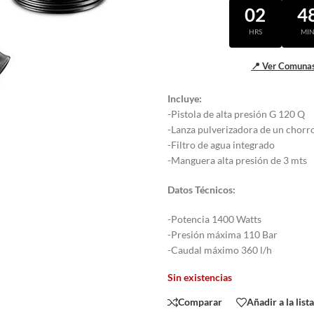
02
4
HRS
MI
📍 Ver Comunas
Incluye:
-Pistola de alta presión G 120 Q
-Lanza pulverizadora de un chorr
-Filtro de agua integrado
-Manguera alta presión de 3 mts
Datos Técnicos:
-Potencia 1400 Watts
-Presión máxima 110 Bar
-Caudal máximo 360 l/h
Sin existencias
Comparar
Añadir a la list