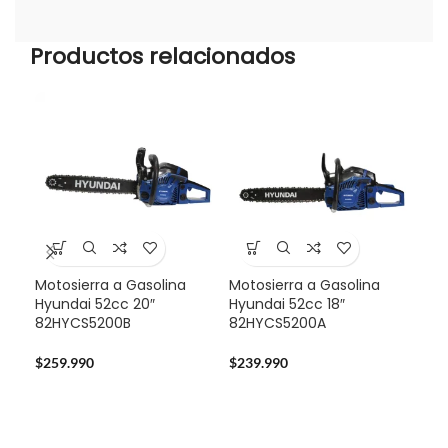
Productos relacionados
Motosierra a Gasolina
Motosierra a Gasolina
Mul
Hyundai 52cc 20″
Hyundai 52cc 18″
Sta
82HYCS5200B
82HYCS5200A
724
$
259.990
$
239.990
$
14