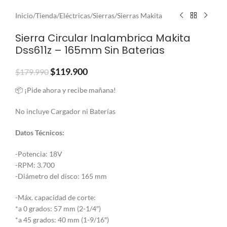
Inicio
/
Tienda
/
Eléctricas
/
Sierras
/
Sierras Makita
Sierra Circular Inalambrica Makita
Dss611z – 165mm Sin Baterias
$
119.900
$
179.990
📦 ¡Pide ahora y recibe mañana!
No incluye Cargador ni Baterías
Datos Técnicos:
-Potencia: 18V
-RPM: 3.700
-Diámetro del disco: 165 mm
-Máx. capacidad de corte:
*a 0 grados: 57 mm (2-1/4″)
*a 45 grados: 40 mm (1-9/16″)