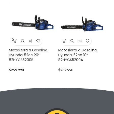
Motosierra a Gasolina
Motosierra a Gasolina
-2
Hyundai 52cc 20″
Hyundai 52cc 18″
82HYCS5200B
82HYCS5200A
Mot
Hus
$
259.990
$
239.990
$
1.