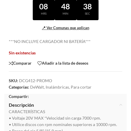
08
48
38
HRS
MIN
SEC
📍 Ver Comunas que aplican
***NO INCLUYE CARGADOR NI BATERÍA***
Sin existencias
Comparar
Añadir a la lista de deseos
SKU:
DCG412-PROMO
Categorías:
DeWalt
,
Inalámbricas
,
Para cortar
Compartir:
Descripción
CARACTERÍSTICAS
• Voltaje 20V MAX *Velocidad sin carga 7000 rpm.
• Utilice discos con rpm nominales superiores a 10000 rpm.
• Rosca del eje 5/8″ (15,9 mm).