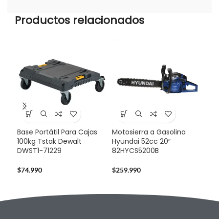
Productos relacionados
Base Portátil Para Cajas
Motosierra a Gasolina
Caj
100kg Tstak Dewalt
Hyundai 52cc 20″
Mov
DWST1-71229
82HYCS5200B
DW
$
74.990
$
259.990
$
12