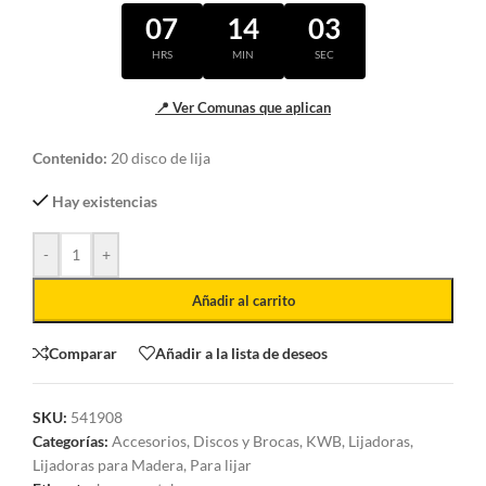
07
14
02
HRS
MIN
SEC
📍 Ver Comunas que aplican
Contenido:
20 disco de lija
Hay existencias
-
+
Añadir al carrito
Comparar
Añadir a la lista de deseos
SKU:
541908
Categorías:
Accesorios
,
Discos y Brocas
,
KWB
,
Lijadoras
,
Lijadoras para Madera
,
Para lijar