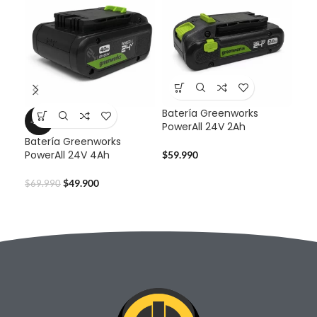
Batería Greenworks
-29%
-2
PowerAll 24V 2Ah
Batería Greenworks
Set
PowerAll 24V 4Ah
Pun
$
59.990
49
$
49.900
$
69.990
$
16