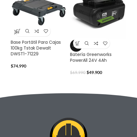
Base Portátil Para Cajas
Bat
-29%
100kg Tstak Dewalt
Pow
DWST1-71229
Batería Greenworks
PowerAll 24V 4Ah
$
59
$
74.990
$
49.900
$
69.990