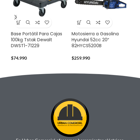
Base Portátil Para Cajas
Motosierra a Gasolina
Mot
100kg Tstak Dewalt
Hyundai 52cc 20″
Hyu
DWST1-71229
82HYCS5200B
82
$
74.990
$
259.990
$
23