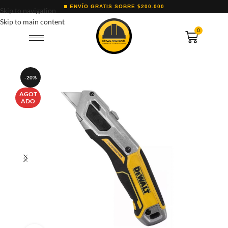
ENVÍO GRATIS SOBRE $200.000
Skip to navigation
Skip to main content
0
-20%
AGOT
ADO