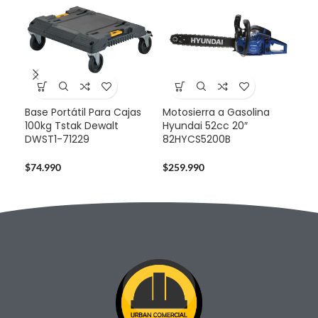
Base Portátil Para Cajas
Motosierra a Gasolina
Caj
100kg Tstak Dewalt
Hyundai 52cc 20″
Mov
DWST1-71229
82HYCS5200B
DW
$
74.990
$
259.990
$
12