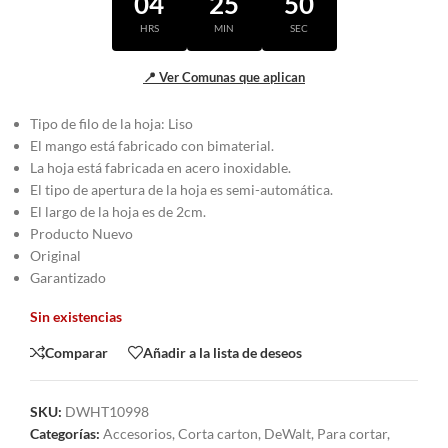
04
25
50
HRS
MIN
SEC
📍 Ver Comunas que aplican
Tipo de filo de la hoja: Liso
El mango está fabricado con bimaterial.
La hoja está fabricada en acero inoxidable.
El tipo de apertura de la hoja es semi-automática.
El largo de la hoja es de 2cm.
Producto Nuevo
Original
Garantizado
Sin existencias
Comparar
Añadir a la lista de deseos
SKU:
DWHT10998
Categorías:
Accesorios
,
Corta carton
,
DeWalt
,
Para cortar
,