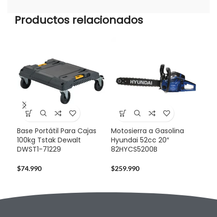
Productos relacionados
Base Portátil Para Cajas
Motosierra a Gasolina
Caj
100kg Tstak Dewalt
Hyundai 52cc 20″
Mov
DWST1-71229
82HYCS5200B
DW
$
74.990
$
259.990
$
12