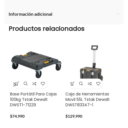
Información adicional
Productos relacionados
Base Portátil Para Cajas
Caja de Herramientas
-3
100kg Tstak Dewalt
Movil 55L Tstak Dewalt
DWST1-71229
DWST83347-1
Pro
Dew
Bat
$
74.990
$
129.990
$
32