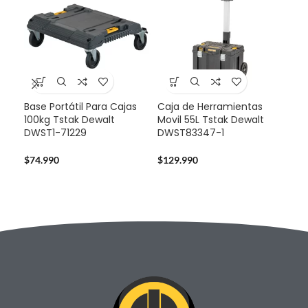
Base Portátil Para Cajas
Caja de Herramientas
-3
100kg Tstak Dewalt
Movil 55L Tstak Dewalt
DWST1-71229
DWST83347-1
Pro
Dew
Bat
$
74.990
$
129.990
$
32