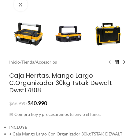
Clic para ampliar
Inicio
/
Tienda
/
Accesorios
Caja Herrtas. Mango Largo
C.Organizador 30kg Tstak Dewalt
Dwst17808
$
40.990
$
66.990
📅 Compra hoy y procesaremos tu envío el lunes.
INCLUYE
• Caja Mango Largo Con Organizador 30kg TSTAK DEWALT