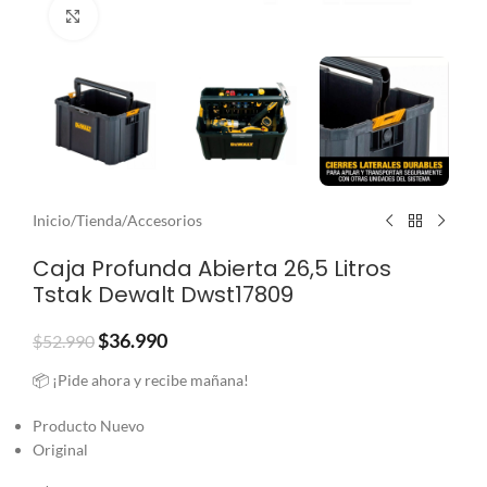
Clic para ampliar
Inicio
/
Tienda
/
Accesorios
Caja Profunda Abierta 26,5 Litros
Tstak Dewalt Dwst17809
$
36.990
$
52.990
📦 ¡Pide ahora y recibe mañana!
Producto Nuevo
Original