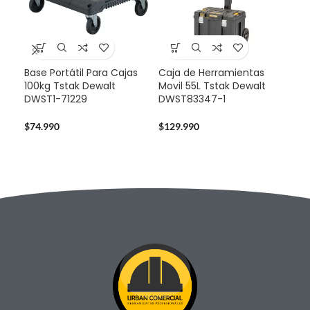
Base Portátil Para Cajas
Caja de Herramientas
-3
100kg Tstak Dewalt
Movil 55L Tstak Dewalt
DWST1-71229
DWST83347-1
Pro
Dew
Bat
$
74.990
$
129.990
$
32