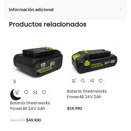
Información adicional
Productos relacionados
Batería Greenworks
-29%
-2
PowerAll 24V 2Ah
Batería Greenworks
Set
PowerAll 24V 4Ah
Pun
$
59.990
49
$
49.900
$
69.990
$
16