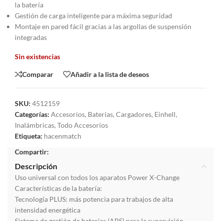
la batería
Gestión de carga inteligente para máxima seguridad
Montaje en pared fácil gracias a las argollas de suspensión
integradas
Sin existencias
Comparar
Añadir a la lista de deseos
SKU:
4512159
Categorías:
Accesorios
,
Baterías
,
Cargadores
,
Einhell
,
Inalámbricas
,
Todo Accesorios
Etiqueta:
hacenmatch
Compartir:
Descripción
Uso universal con todos los aparatos Power X-Change
Características de la batería:
Tecnología PLUS: más potencia para trabajos de alta
intensidad energética
Sistema de gestión de baterías (ABS) para la supervisión