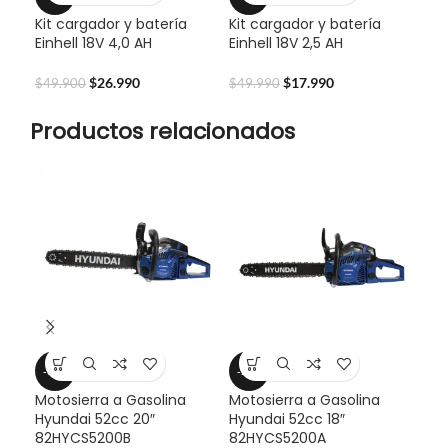
Kit cargador y batería
Kit cargador y batería
Einhell 18V 4,0 AH
Einhell 18V 2,5 AH
$
26.990
$
17.990
$
49.900
$
49.990
Productos relacionados
-31%
-29%
-1
Motosierra a Gasolina
Motosierra a Gasolina
Mul
Hyundai 52cc 20″
Hyundai 52cc 18″
Sta
82HYCS5200B
82HYCS5200A
724