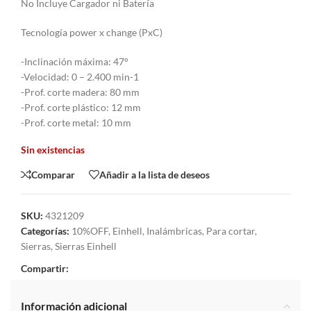
No Incluye Cargador ni Batería
Tecnología power x change (PxC)
-Inclinación máxima: 47°
-Velocidad: 0 – 2.400 min-1
-Prof. corte madera: 80 mm
-Prof. corte plástico: 12 mm
-Prof. corte metal: 10 mm
Sin existencias
Comparar
Añadir a la lista de deseos
SKU:
4321209
Categorías:
10%OFF
,
Einhell
,
Inalámbricas
,
Para cortar
,
Sierras
,
Sierras Einhell
Compartir:
Información adicional