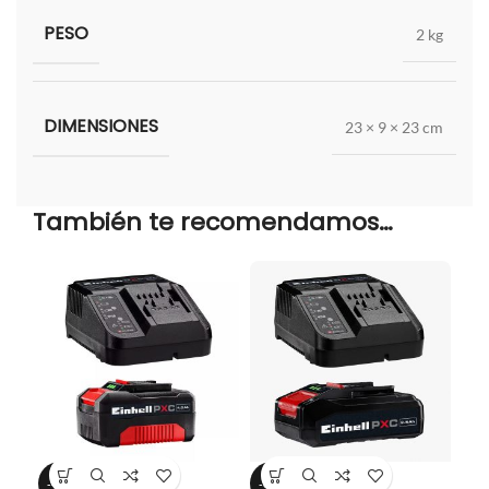
PESO
2 kg
DIMENSIONES
23 × 9 × 23 cm
También te recomendamos…
-46%
-64%