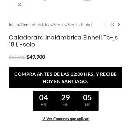
Clic para ampliar
Inicio
/
Tienda
/
Eléctricas
/
Sierras
/
Sierras Einhell
Caladorara Inalámbrica Einhell Tc-js
18 Li-solo
$
49.900
$
67.990
COMPRA ANTES DE LAS 12:00 HRS. Y RECIBE
HOY EN SANTIAGO.
04
29
05
HRS
MIN
SEC
📍 Ver Comunas que aplican