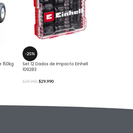
-25%
e 150kg
Set 12 Dados de Impacto Einhell
109283
$
29.990
$
39.900