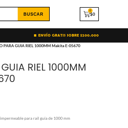
0
$
0
ENVÍO GRATIS SOBRE $200.000
O PARA GUIA RIEL 1000MM Makita E-05670
GUIA RIEL 1000MM
670
 impermeable para raíl guía de 1000 mm