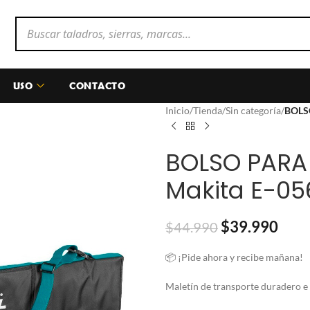
USO
CONTACTO
Inicio
/
Tienda
/
Sin categoría
/
BOLS
BOLSO PARA 
Makita E-05
$
39.990
$
44.990
📦 ¡Pide ahora y recibe mañana!
Maletín de transporte duradero e