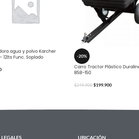
dora agua y polvo Karcher
-20%
– 12lts Func. Soplado
Carro Tractor Plástico Duralin
0
858-150
$
199.900
$
249.900
LEGALES
UBICACIÓN