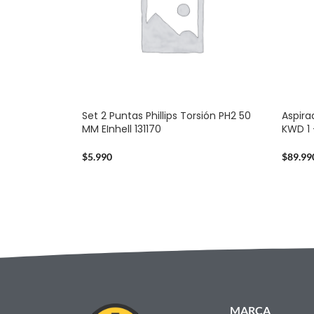
Set 2 Puntas Phillips Torsión PH2 50
Aspira
MM EInhell 131170
KWD 1 
$
5.990
$
89.99
MARCA