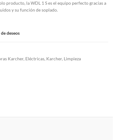
olo producto, la WDL 1 S es el equipo perfecto gracias a
quidos y su función de soplado.
a de deseos
oras Karcher
,
Eléctricas
,
Karcher
,
Limpieza