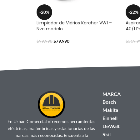
-20%
-22%
Limpiador de Vidrios Karcher VW1 –
Aspira
Nvo modelo
40/1 P
$
79.990
$
99.990
$
319.9
MARCA
Bosch
Makita
Einhell
En Urban Comercial ofrecemos herramientas
DeWalt
eléctricas, inalámbricas y estacionarias de las
Skil
marcas más reconocidas. Encuentra la