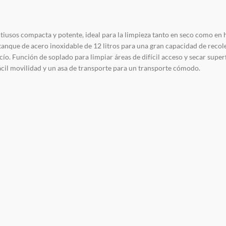
usos compacta y potente, ideal para la limpieza tanto en seco como en hú
tanque de acero inoxidable de 12 litros para una gran capacidad de reco
o. Función de soplado para limpiar áreas de difícil acceso y secar superf
 fácil movilidad y un asa de transporte para un transporte cómodo.