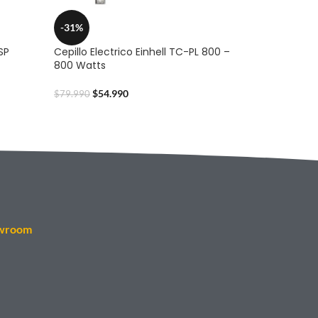
-31%
SP
Cepillo Electrico Einhell TC-PL 800 –
800 Watts
$
54.990
$
79.990
wroom