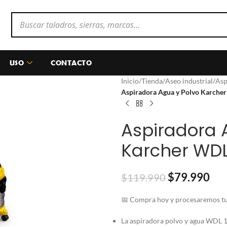
USO
CONTACTO
Inicio
/
Tienda
/
Aseo industrial
/
Asp
Aspiradora Agua y Polvo Karcher
Aspiradora 
Karcher WDL 
$
79.990
$
119.990
📅 Compra hoy y procesaremos tu 
La aspiradora polvo y agua WDL 1 