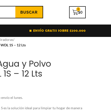
0
$
0
ENVÍO GRATIS SOBRE $200.000
iradoras
/
 WDL 1S – 12 Lts
Agua y Polvo
1S – 12 Lts
envío el lunes.
S es la solución ideal para limpiar tu hogar de manera