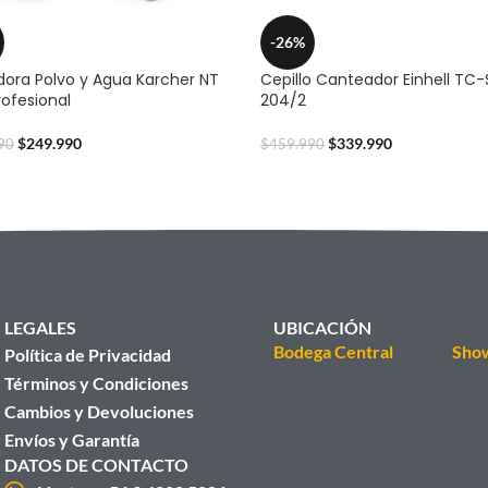
-26%
dora Polvo y Agua Karcher NT
Cepillo Canteador Einhell TC-
rofesional
204/2
$
249.990
$
339.990
90
$
459.990
LEGALES
UBICACIÓN
Bodega Central
Sho
Política de Privacidad
Términos y Condiciones
Cambios y Devoluciones
Envíos y Garantía
DATOS DE CONTACTO