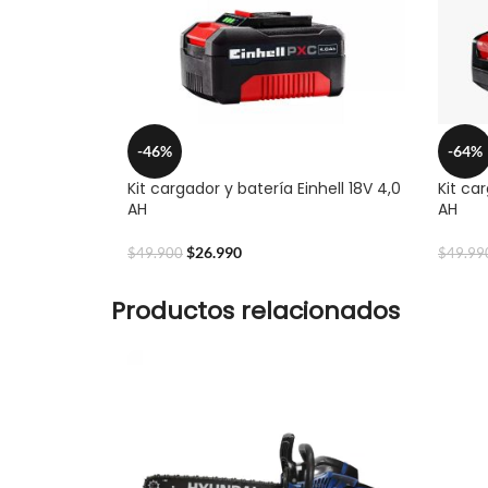
-46%
-64%
Kit cargador y batería Einhell 18V 4,0
Kit car
AH
AH
$
26.990
$
49.900
$
49.99
Productos relacionados