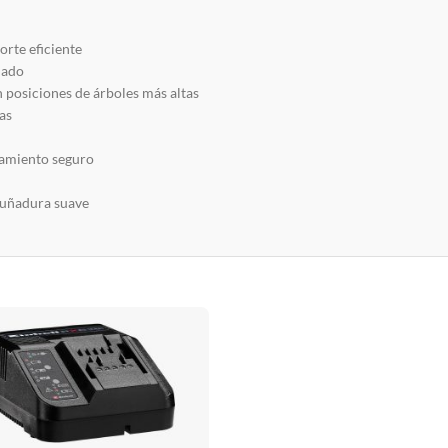
orte eficiente
lado
 posiciones de árboles más altas
as
namiento seguro
puñadura suave