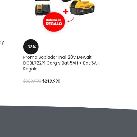
ey
-33%
Promo Soplador Inal. 20V Dewalt
DCBL722P1 Carg y Bat 5AH + Bat 5AH
Regalo
$
219.990
$
329.990