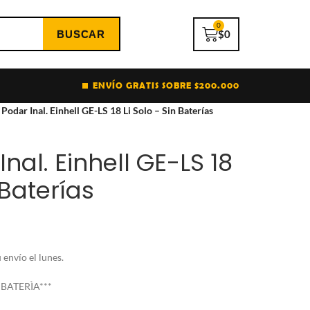
0
$
0
ENVÍO GRATIS SOBRE $200.000
 Podar Inal. Einhell GE-LS 18 Li Solo – Sin Baterías
Inal. Einhell GE-LS 18
 Baterías
envío el lunes.
BATERÌA***