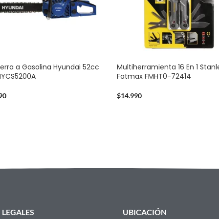
erra a Gasolina Hyundai 52cc
Multiherramienta 16 En 1 Stanl
2HYCS5200A
Fatmax FMHT0-72414
90
$
14.990
LEGALES
UBICACIÓN