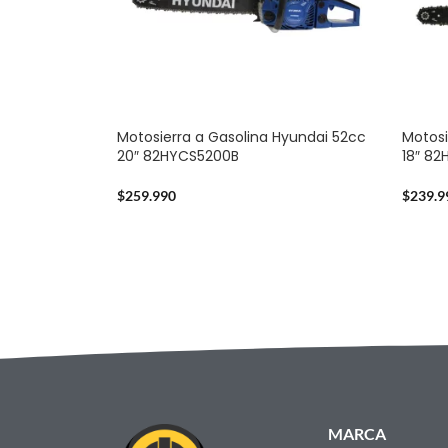
Motosierra a Gasolina Hyundai 52cc
Motosi
20″ 82HYCS5200B
18″ 8
$
259.990
$
239.9
MARCA