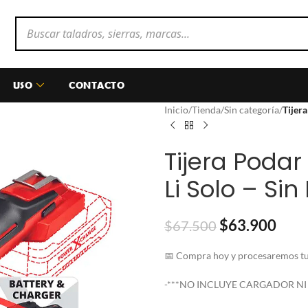
USO
CONTACTO
Inicio
/
Tienda
/
Sin categoría
/
Tijera
Tijera Podar 
Li Solo – Sin
$
63.900
$
67.500
📅 Compra hoy y procesaremos tu 
-***NO INCLUYE CARGADOR NI 