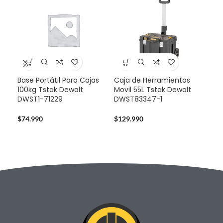
Base Portátil Para Cajas
Caja de Herramientas
Mul
100kg Tstak Dewalt
Movil 55L Tstak Dewalt
Sta
DWST1-71229
DWST83347-1
724
$
74.990
$
129.990
$
14