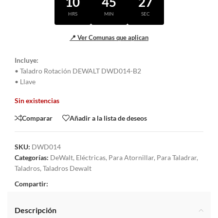
10
45
27
HRS
MIN
SEC
📍 Ver Comunas que aplican
Incluye:
• Taladro Rotación DEWALT DWD014-B2
• Llave
Sin existencias
Comparar
Añadir a la lista de deseos
SKU:
DWD014
Categorías:
DeWalt
,
Eléctricas
,
Para Atornillar
,
Para Taladrar
,
Taladros
,
Taladros Dewalt
Compartir:
Descripción