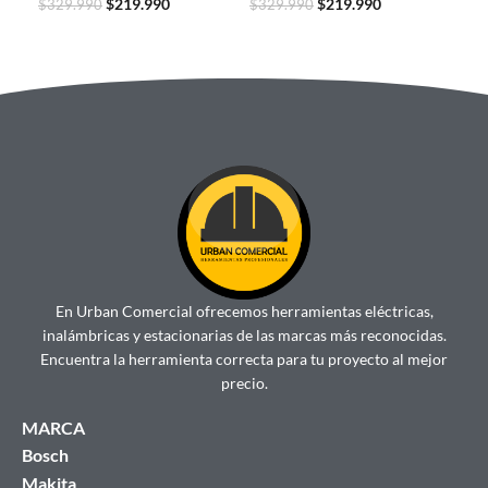
$
219.990
$
219.990
$
329.990
$
329.990
$
29
En Urban Comercial ofrecemos herramientas eléctricas,
inalámbricas y estacionarias de las marcas más reconocidas.
Encuentra la herramienta correcta para tu proyecto al mejor
precio.
MARCA
Bosch
Makita