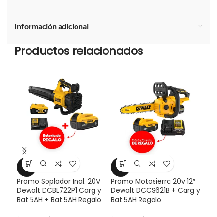
Información adicional
Productos relacionados
-33%
-33%
-2
Promo Soplador Inal. 20V
Promo Motosierra 20v 12″
Pro
Dewalt DCBL722P1 Carg y
Dewalt DCCS621B + Carg y
Dew
Bat 5AH + Bat 5AH Regalo
Bat 5AH Regalo
y B
Reg