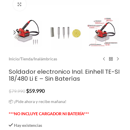
Clic para ampliar
Inicio
/
Tienda
/
Inalámbricas
Soldador electronico Inal. Einhell TE-SI
18/480 Li E – Sin Baterías
$
59.990
$
79.990
📦 ¡Pide ahora y recibe mañana!
***NO INCLUYE CARGADOR NI BATERÍA***
Hay existencias