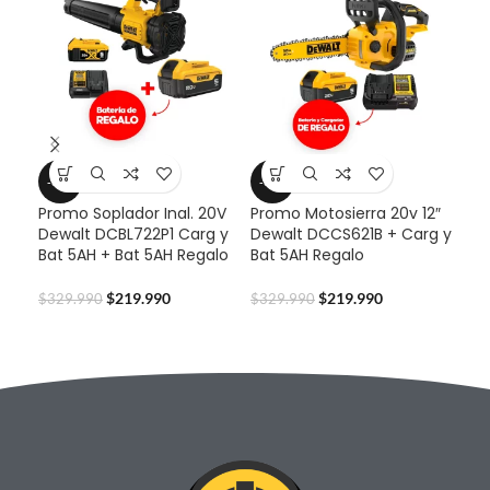
-33%
-33%
-2
Promo Soplador Inal. 20V
Promo Motosierra 20v 12″
Pro
Dewalt DCBL722P1 Carg y
Dewalt DCCS621B + Carg y
Dew
Bat 5AH + Bat 5AH Regalo
Bat 5AH Regalo
y B
Reg
$
219.990
$
219.990
$
329.990
$
329.990
$
29