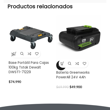
Productos relacionados
Base Portátil Para Cajas
Bat
-29%
100kg Tstak Dewalt
Pow
DWST1-71229
Batería Greenworks
PowerAll 24V 4Ah
$
59
$
74.990
$
49.900
$
69.990