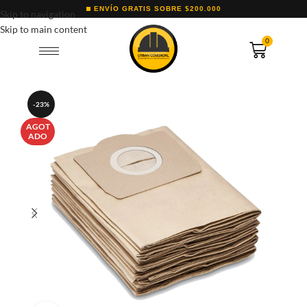
ENVÍO GRATIS SOBRE $200.000
Skip to navigation
Skip to main content
0
-23%
AGOT
ADO