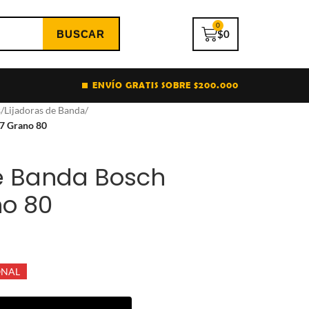
0
$
0
ENVÍO GRATIS SOBRE $200.000
s
/
Lijadoras de Banda
/
57 Grano 80
de Banda Bosch
o 80
ONAL