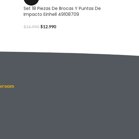
Set 18 Piezas De Brocas Y Puntas De
Impacto Einhell 49108709
$
12.990
$
16.990
wroom