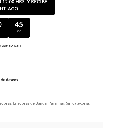
12:00 HRS. Y RECIBE
ANTIAGO.
0
45
N
SEC
 que aplican
a de deseos
jadoras
,
Lijadoras de Banda
,
Para lijar
,
Sin categoría
,