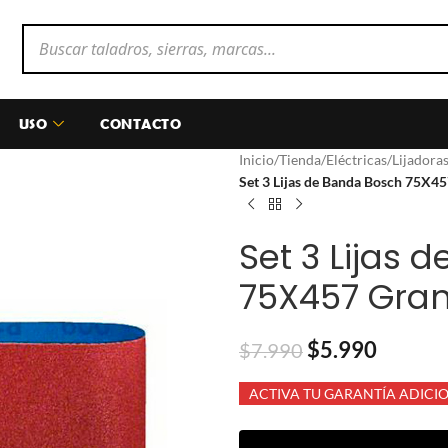
USO
CONTACTO
Inicio
/
Tienda
/
Eléctricas
/
Lijadora
Set 3 Lijas de Banda Bosch 75X4
Set 3 Lijas 
75X457 Gran
$
5.990
$
7.990
ACTIVA TU GARANTÍA ADICI