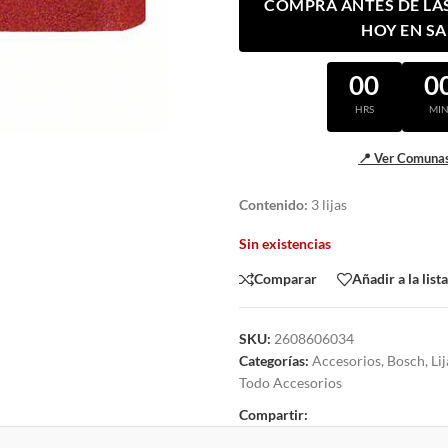
COMPRA ANTES DE LAS 
HOY EN S
00
0
HRS
MI
📍 Ver Comunas
Contenido:
3 lijas
Sin existencias
Comparar
Añadir a la list
SKU:
2608606034
Categorías:
Accesorios
,
Bosch
,
Li
Todo Accesorios
Compartir: