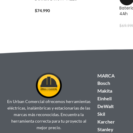
Baterí
$
74.990
4Ah
$
69.99
MARCA
Bosch
Makita
Einhell
En Urban Comercial ofrecemos herramientas
DeWalt
eléctricas, inalámbricas y estacionarias de las
Skil
marcas más reconocidas. Encuentra la
herramienta correcta para tu proyecto al
Karcher
mejor precio.
Stanley