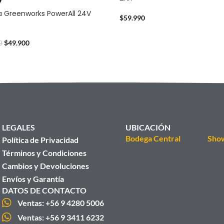
a Greenworks PowerAll 24V
$
59.990
$
49.900
0
LEGALES
UBICACIÓN
Bodega Central
Sho
Política de Privacidad
Términos y Condiciones
Cambios y Devoluciones
Envíos y Garantía
DATOS DE CONTACTO
Ventas: +56 9 4280 5006
Ventas: +56 9 3411 6232