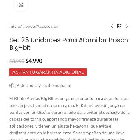
Clic para ampliar
Inicio
/
Tienda
/
Accesorios
Set 25 Unidades Para Atornillar Bosch
Big-bit
$
4.990
$
8.990
ACTIVA TU GARANTÍA ADICIONAL
📦 ¡Pide ahora y recibe mañana!
El Kit de Puntas Big Bit es un gran producto para aquellos que
buscan practicidad en su día a día. El Kit incluye un juego de
puntas con un diseño desarrollado para evitar el desgaste de la
cabeza del tornillo, aportando mayor firmeza durante las
aplicaciones, y tienen un ajuste hexagonal que evita el
deslizamiento en la herramienta. Se acompañan de una llave
manual que permite cambios rápidos y fijación segura de las