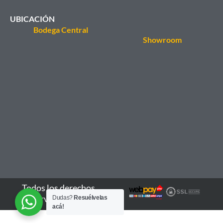
UBICACIÓN
Bodega Central
Showroom
Todos los derechos
reservados - 2026
Dudas?
Resuélvelas
acá!
Set 25