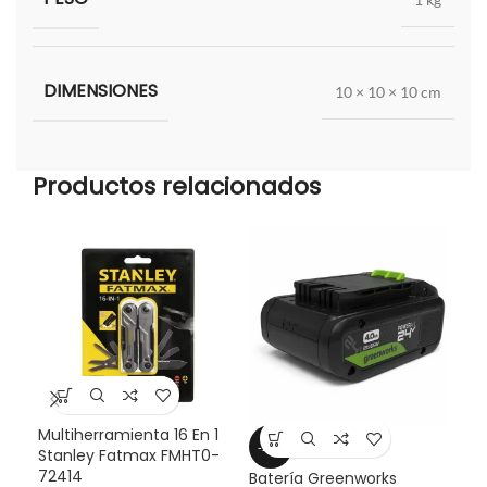
DIMENSIONES
10 × 10 × 10 cm
Productos relacionados
Multiherramienta 16 En 1
Bat
-29%
Stanley Fatmax FMHT0-
Pow
72414
Batería Greenworks