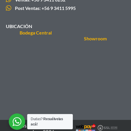
Post Ventas: +56 9 3411 5995
UBICACIÓN
Bodega Central
Showroom
Dudas?
Resuélvelas
acá!
Todos los derechos